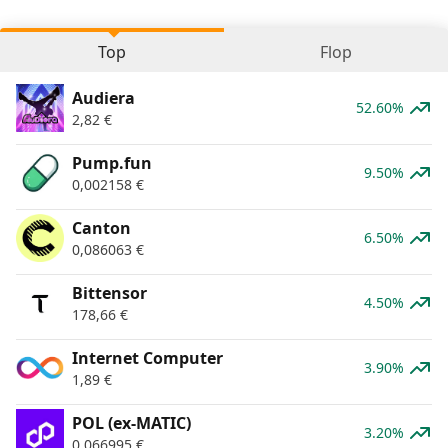
Top
Flop
Audiera
52.60%
2,82
€
Pump.fun
9.50%
0,002158
€
Canton
6.50%
0,086063
€
Bittensor
4.50%
178,66
€
Internet Computer
3.90%
1,89
€
POL (ex-MATIC)
3.20%
0,066995
€