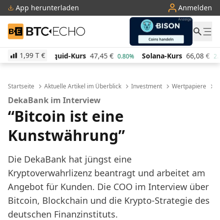
App herunterladen
Anmelden
BTC-ECHO
1,99 T
€
-Kurs
47,45
€
Solana-Kurs
66,08
€
TRON-Kurs
0,2
0.80%
2.10%
Startseite
Aktuelle Artikel im Überblick
Investment
Wertpapiere
D
DekaBank im Interview
“Bitcoin ist eine
Kunstwährung”
Die DekaBank hat jüngst eine
Kryptoverwahrlizenz beantragt und arbeitet am
Angebot für Kunden. Die COO im Interview über
Bitcoin, Blockchain und die Krypto-Strategie des
deutschen Finanzinstituts.