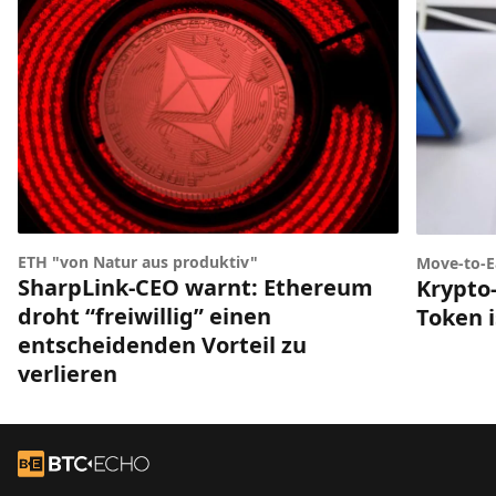
ETH "von Natur aus produktiv"
Move-to-E
SharpLink-CEO warnt: Ethereum
Krypto-
droht “freiwillig” einen
Token i
entscheidenden Vorteil zu
verlieren
Footer
Zur Startseite