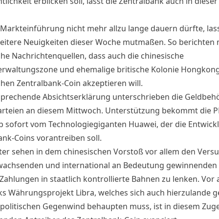
tlichkeit erblicken soll, lässt die Zentralbank auch in dies
 Markteinführung nicht mehr allzu lange dauern dürfte, las
eitere Neuigkeiten dieser Woche mutmaßen. So berichten
che Nachrichtenquellen, dass auch die chinesische
rwaltungszone und ehemalige britische Kolonie Hongkon
chen Zentralbank-Coin akzeptieren will.
sprechende Absichtserklärung unterschrieben die Geldbeh
arteien an diesem Mittwoch. Unterstützung bekommt die 
 sofort vom Technologiegiganten Huawei, der die Entwick
ank-Coins vorantreiben soll.
er sehen in dem chinesischen Vorstoß vor allem den Versu
wachsenden und international an Bedeutung gewinnenden 
 Zahlungen in staatlich kontrollierte Bahnen zu lenken. Vor 
s Währungsprojekt Libra, welches sich auch hierzulande 
 politischen Gegenwind behaupten muss, ist in diesem Zug