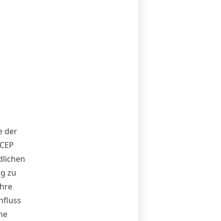
e der
DCEP
dlichen
ig zu
ihre
nfluss
he