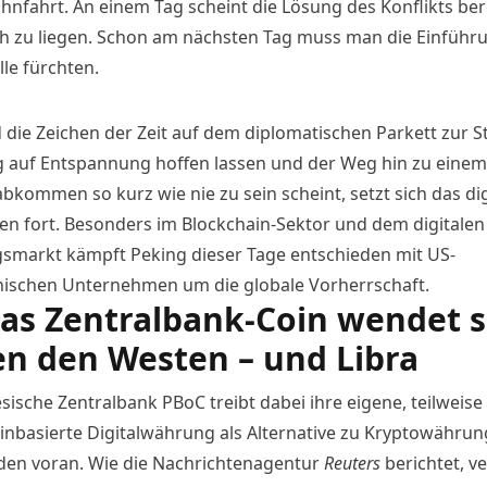
hnfahrt. An einem Tag scheint die Lösung des Konflikts ber
h zu liegen. Schon am nächsten Tag muss man die Einführ
le fürchten.
die Zeichen der Zeit auf dem diplomatischen Parkett zur 
g auf Entspannung hoffen lassen und der Weg hin zu einem
bkommen so kurz wie nie zu sein scheint, setzt sich das dig
en fort. Besonders im Blockchain-Sektor und dem digitalen
gsmarkt
kämpft Peking
dieser Tage entschieden mit US-
ischen Unternehmen um die globale Vorherrschaft.
as Zentralbank-Coin wendet s
n den Westen – und Libra
sische Zentralbank PBoC treibt dabei ihre eigene, teilweise
inbasierte Digitalwährung als Alternative zu Kryptowähru
den voran. Wie die Nachrichtenagentur
Reuters
berichtet, v