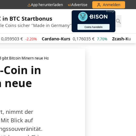
App herunterladen
Advertise
Anmelden
€ in BTC Startbonus
le Coins sicher "Made in Germany"
59503
€
Cardano-Kurs
0,176035
€
Zcash-Kurs
426
-2.20%
7.70%
nd gibt Bitcoin Minern neue Hoffnung
-Coin in
n neue
t, nimmt der
Mit Blick auf
ngssouveränität.