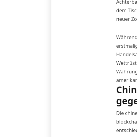
Achterba
dem Tisc
neuer Zöl
Während 
erstmali
Handelsa
Wettrüst
Währun
amerikan
Chin
gege
Die chine
blockcha
entschie