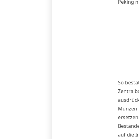
Peking n
So bestä
Zentralb
ausdrück
Münzen u
ersetzen
Bestände
auf die I