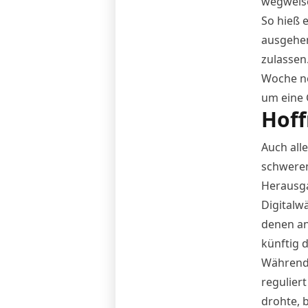
wegweise
So hieß 
ausgehen
zulassen
Woche no
um eine 
Hoff
Auch all
schweren
Herausga
Digitalw
denen a
künftig 
Während 
regulier
drohte, 