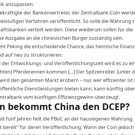
tik anzupassen.
kräftigte der Bankenvertreter, der Zentralbank-Coin werde
eistufigen Verfahren veröffentlicht. So solle die Währung 
äftsbanken verteilt werden. Diese wiederum sollen für die
che Ausgabe an die chinesischen Bürger zuständig sein.
ieht Peking die entscheidende Chance, das heimische Finan
d auf neu zu strukturieren:
der Entwicklungs- und Veröffentlichungszeit wird es zu e
chten] Pferderennen kommen […] Der Spitzenreiter [unter 
wird den gesamten Markt erobern – nur, wer effizienter ist
öffentliche Dienstleistungen bieten kann, kann künftig übe
Zentralbank vom künftigen Effizienzgewinn überzeugt.
n bekommt China den DCEP?
eit fünf Jahren feilt die PBoC an der hauseigenen Währung.
t bereit“ für deren Veröffentlichung. Wann der Coin jedoch 