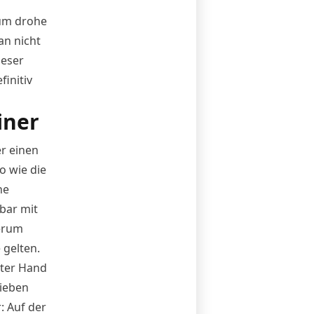
sum drohe
an nicht
ieser
initiv
iner
r einen
o wie die
he
bar mit
erum
 gelten.
rter Hand
hieben
: Auf der