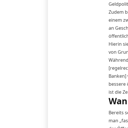
Geldpoli
Zudem be
einem zw
an Gesch
öffentli
Hierin s
von Grun
Während 
[regelre
Banken] 
bessere 
ist die 
Wan
Bereits s
man „fas