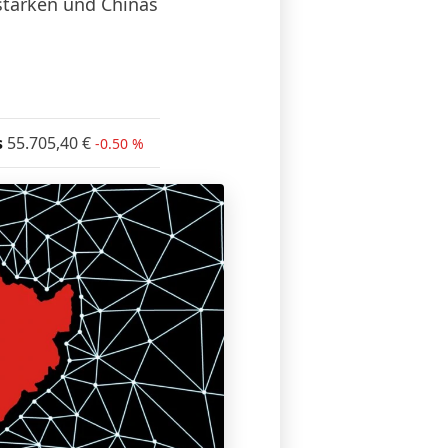
tärken und Chinas
s
55.705,40
€
-0.50 %