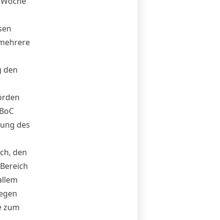
er Woche
sen
 mehrere
g den
örden
PBoC
lung des
ch, den
Bereich
allem
gegen
e zum