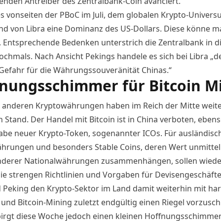
nden Antreiber des Zentralbank-Coin avanciert.
es vonseiten der PBoC im Juli, dem globalen Krypto-Univer
d von Libra eine
Dominanz des US-Dollars
. Diese könne m
. Entsprechende Bedenken unterstrich die Zentralbank in d
chmals. Nach Ansicht Pekings handele es sich bei Libra „def
Gefahr für die Währungssouveränität Chinas.“
nungsschimmer für Bitcoin M
e anderen Kryptowährungen haben im Reich der Mitte weite
 Stand. Der Handel mit Bitcoin ist in China verboten, ebens
be neuer Krypto-Token, sogenannter ICOs. Für ausländisc
ährungen und besonders Stable Coins, deren Wert unmittel
nderer Nationalwährungen zusammenhängen, sollen wied
die strengen Richtlinien und Vorgaben für Devisengeschäfte
Peking den Krypto-Sektor im Land damit weiterhin mit ha
t und Bitcoin-Mining zuletzt endgültig einen Riegel vorzusc
birgt diese Woche jedoch einen kleinen Hoffnungsschimmer