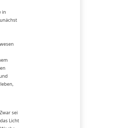
 in
zunächst
zwesen
inem
den
 und
rleben,
 Zwar sei
das Licht