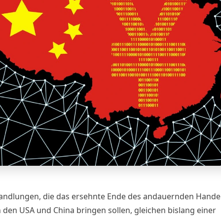
andlungen, die das ersehnte Ende des andauernden Hande
 den USA und China bringen sollen, gleichen bislang einer