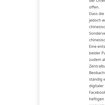
der Öffen
offen.
Dass die
jedoch w
chinesis
Sonderve
chinesis
Eine ent
beider P
zudem ab
Zentralb
Beobacht
ständig 
digitaler
Facebook
heftigen