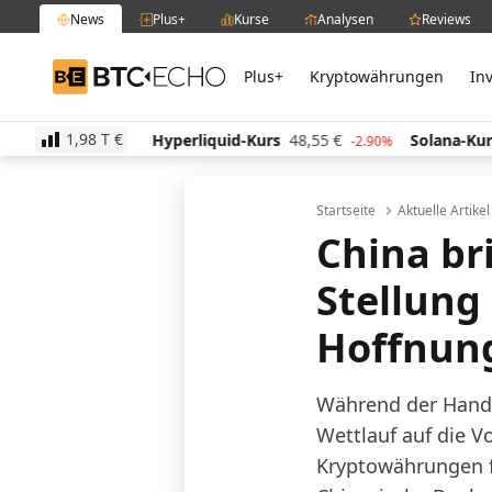
News
Plus+
Kurse
Analysen
Reviews
Plus+
Kryptowährungen
In
BTC-ECHO
1,98 T
€
10,33
€
Hyperliquid-Kurs
48,55
€
Solana-Kurs
6
-1.60%
-2.90%
Startseite
Aktuelle Artike
China br
Stellung
Hoffnun
Während der Hande
Wettlauf auf die V
Kryptowährungen f