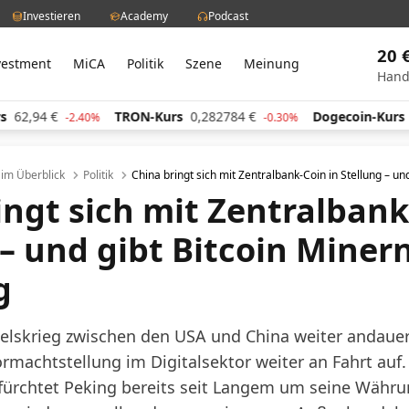
Investieren
Academy
Podcast
20 
vestment
MiCA
Politik
Szene
Meinung
Hand
2,94
€
TRON-Kurs
0,282784
€
Dogecoin-Kurs
0,0
-2.40%
-0.30%
l im Überblick
Politik
China bringt sich mit Zentralbank-Coin in Stellung – u
ingt sich mit Zentralbank
 – und gibt Bitcoin Miner
g
lskrieg zwischen den USA und China weiter andauer
ormachtstellung im Digitalsektor weiter an Fahrt auf. 
ürchtet Peking bereits seit Langem um seine Währu