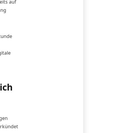
eits auf
ung
Stunde
itale
ich
ngen
erkündet