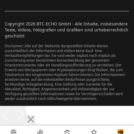
Copyright
2026
BTC-ECHO GmbH - Alle Inhalte, insbesondere
Texte, Videos, Fotografien und Grafiken sind urheberrechtlich
geschützt
Disclaimer: Alle auf der Webseite dargestellten Inhalte dienen
ausschließlich der Information und stellen keine Kauf- bzw.
Verkaufsempfehlungen dar. Sie sind weder explizit noch implizit als
Zusicherung einer bestimmten Kursentwicklung der genannten
Finanzinstrumente oder als Handlungsaufforderung zu verstehen. Der
Erwerb von Wertpapieren oder Kryptowährungen birgt Risiken, die zum
Totalverlust des eingesetzten Kapitals führen können. Die Informationen
ersetzen keine, auf die individuellen Bedürfnisse ausgerichtete,
fachkundige Anlageberatung. Eine Haftung oder Garantie für die
Aktualität, Richtigkeit, Angemessenheit und Vollständigkeit der zur
Verfügung gestellten Informationen sowie für Vermögensschäden wird
weder ausdrücklich noch stillschweigend übernommen.