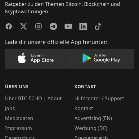
Ratgeber zu den Themen Bitcoin, Blockchain und
Kryptowährungen.
Facebook
Twitter
Instagram
Telegram
YouTube
LinkedIn
TikTok
Lade dir unsere offizielle App herunter:
Lade unsere App im AppStore herunter
Lade unsere App
ÜBER UNS
KONTAKT
Über BTC-ECHO | About
Hilfecenter / Support
Jobs
Kontakt
Mediadaten
Advertising (EN)
Impressum
Werbung (DE)
Datenschutz
Pressebereich