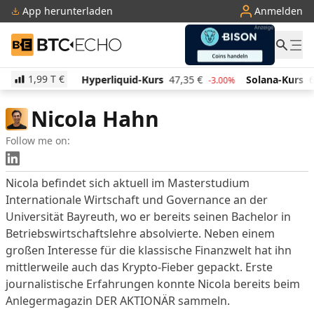
App herunterladen
Anmelden
BTC-ECHO
1,99 T
€
514,60
€
Hyperliquid-Kurs
47,35
€
Solana-Kurs
6
0.90%
-3.00%
Nicola Hahn
Follow me on:
LinkedIn Profil
Nicola befindet sich aktuell im Masterstudium
Internationale Wirtschaft und Governance an der
Universität Bayreuth, wo er bereits seinen Bachelor in
Betriebswirtschaftslehre absolvierte. Neben einem
großen Interesse für die klassische Finanzwelt hat ihn
mittlerweile auch das Krypto-Fieber gepackt. Erste
journalistische Erfahrungen konnte Nicola bereits beim
Anlegermagazin DER AKTIONÄR sammeln.