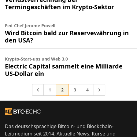
Termingeschäften im Krypto-Sektor
Fed-Chef Jerome Powell
Wird Bitcoin bald zur Reservewährung in
den USA?
Krypto-Start-ups und Web 3.0
Electric Capital sammelt eine Milliarde
US-Dollar ein
Gehe zur Seite
Gehe zur Seite
Gehe zur Seite
Gehe zur Seite
Gehe zu
1
2
3
4
Gehe zu
Footer
Zur Startseite
Das deutschsprachige Bitcoin- und Blockchain-
Leitmedium seit 2014. Aktuelle News, Kurse und