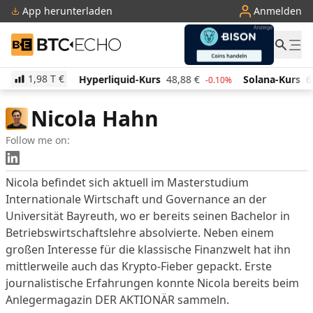
App herunterladen
Anmelden
BTC-ECHO
1,98 T
€
,04
€
Hyperliquid-Kurs
48,88
€
Solana-Kurs
63,9
-1.40%
-0.10%
Nicola Hahn
Follow me on:
LinkedIn Profil
Nicola befindet sich aktuell im Masterstudium
Internationale Wirtschaft und Governance an der
Universität Bayreuth, wo er bereits seinen Bachelor in
Betriebswirtschaftslehre absolvierte. Neben einem
großen Interesse für die klassische Finanzwelt hat ihn
mittlerweile auch das Krypto-Fieber gepackt. Erste
journalistische Erfahrungen konnte Nicola bereits beim
Anlegermagazin DER AKTIONÄR sammeln.