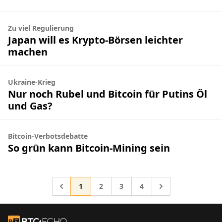
Zu viel Regulierung
Japan will es Krypto-Börsen leichter
machen
Ukraine-Krieg
Nur noch Rubel und Bitcoin für Putins Öl
und Gas?
Bitcoin-Verbotsdebatte
So grün kann Bitcoin-Mining sein
Gehe zur Seite
Gehe zur Seite
Gehe zur Seite
Gehe zur Seite
Gehe zu
1
2
3
4
Footer
Zur Startseite