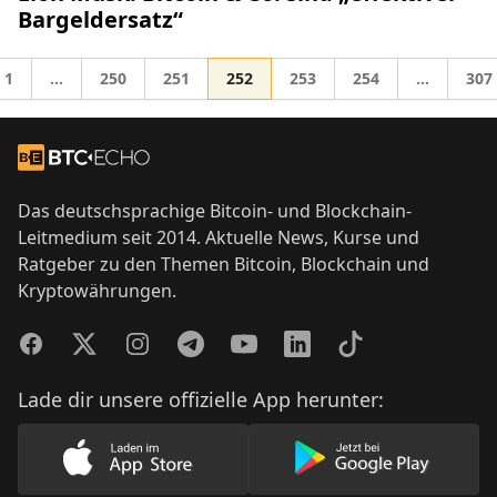
Bargeldersatz“
Gehe zur Seite
Gehe zur Seite
Gehe zur Seite
Gehe zur Seite
Gehe zur Seite
Gehe zur Seite
Gehe
1
…
250
251
252
253
254
…
307
Zwischenseiten weggelassen
Zwischens
zu
Footer
Zur Startseite
Das deutschsprachige Bitcoin- und Blockchain-
Leitmedium seit 2014. Aktuelle News, Kurse und
Ratgeber zu den Themen Bitcoin, Blockchain und
Kryptowährungen.
Facebook
Twitter
Instagram
Telegram
YouTube
LinkedIn
TikTok
Lade dir unsere offizielle App herunter:
Lade unsere App im AppStore herunter
Lade unsere App