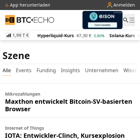
App herunterladen
Anmelden
BTC-ECHO
1,99 T
€
520,22
€
Hyperliquid-Kurs
47,30
€
Solana-Kurs
6
1.30%
0.80%
Szene
Alle
Events
Funding
Insights
Unternehmen
Wisse
Mikrozahlungen
Maxthon entwickelt Bitcoin-SV-basierten
Browser
Internet of Things
IOTA: Entwickler-Clinch, Kursexplosion