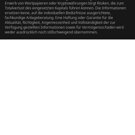
Erwerb von Wertpapieren oder Kryptowährungen birgt Risiken, die zum
Totalverlust des eingesetzten Kapitals führen können. Die Informationen
ersetzen keine, auf die individuellen Bedürfnisse ausgerichtete,
fachkundige Anlageberatung. Eine Haftung oder Garantie für die
Aktualität, Richtigkeit, Angemessenheit und Vollständigkeit der zur
Verfügung gestellten Informationen sowie für Vermögensschäden wird
weder ausdrücklich noch stillschweigend übernommen.