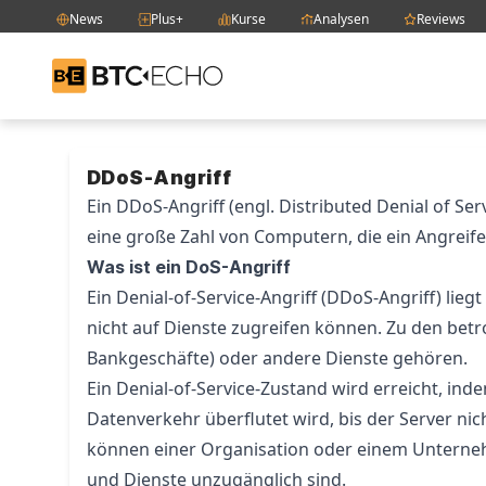
News
Plus+
Kurse
Analysen
Reviews
BTC-ECHO
Zum Inhalt springen
DDoS-Angriff
Ein DDoS-Angriff (engl. Distributed Denial of Ser
eine große Zahl von Computern, die ein Angreife
Was ist ein DoS-Angriff
Ein Denial-of-Service-Angriff (DDoS-Angriff) lie
nicht auf Dienste zugreifen können. Zu den betr
Bankgeschäfte) oder andere Dienste gehören.
Ein Denial-of-Service-Zustand wird erreicht, in
Datenverkehr überflutet wird, bis der Server ni
können einer Organisation oder einem Unterneh
und Dienste unzugänglich sind.