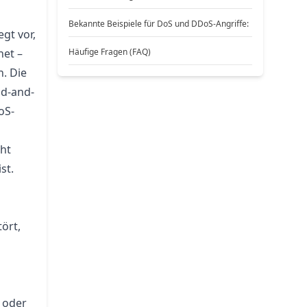
Bekannte Beispiele für DoS und DDoS-Angriffe:
egt vor,
net –
Häufige Fragen (FAQ)
. Die
nd-and-
oS-
ht
st.
ört,
 oder