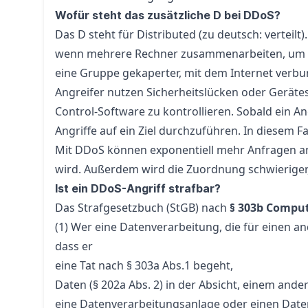
Wofür steht das zusätzliche D bei DDoS?
Das D steht für Distributed (zu deutsch: verteilt).
wenn mehrere Rechner zusammenarbeiten, um ein
eine Gruppe gekaperter, mit dem Internet verbu
Angreifer nutzen Sicherheitslücken oder Gerät
Control-Software zu kontrollieren. Sobald ein An
Angriffe auf ein Ziel durchzuführen. In diesem Fa
Mit DDoS können exponentiell mehr Anfragen an 
wird. Außerdem wird die Zuordnung schwieriger, 
Ist ein DDoS-Angriff strafbar?
Das Strafgesetzbuch (StGB) nach
§ 303b Compu
(1) Wer eine Datenverarbeitung, die für einen a
dass er
eine Tat nach § 303a Abs.1 begeht,
Daten (§ 202a Abs. 2) in der Absicht, einem ande
eine Datenverarbeitungsanlage oder einen Daten