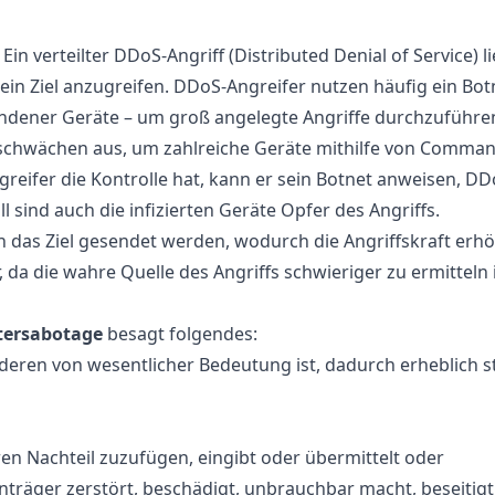
 Ein verteilter DDoS-Angriff (Distributed Denial of Service) li
 Ziel anzugreifen. DDoS-Angreifer nutzen häufig ein Bot
ndener Geräte – um groß angelegte Angriffe durchzuführen
eschwächen aus, um zahlreiche Geräte mithilfe von Comma
greifer die Kontrolle hat, kann er sein Botnet anweisen, DD
ll sind auch die infizierten Geräte Opfer des Angriffs.
das Ziel gesendet werden, wodurch die Angriffskraft erhö
da die wahre Quelle des Angriffs schwieriger zu ermitteln i
tersabotage
besagt folgendes:
nderen von wesentlicher Bedeutung ist, dadurch erheblich st
ren Nachteil zuzufügen, eingibt oder übermittelt oder
träger zerstört, beschädigt, unbrauchbar macht, beseitigt