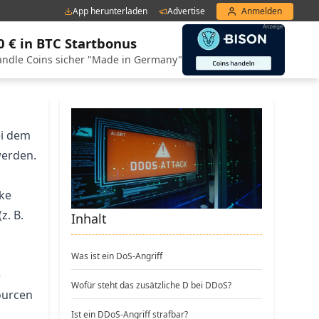
App herunterladen
Advertise
Anmelden
0 € in BTC Startbonus
ndle Coins sicher "Made in Germany"
ei dem
werden.
cke
z. B.
Inhalt
Was ist ein DoS-Angriff
e
Wofür steht das zusätzliche D bei DDoS?
ourcen
Ist ein DDoS-Angriff strafbar?