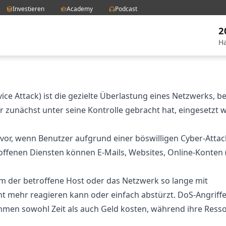
Investieren
Academy
Podcast
2
Ha
vice Attack) ist die gezielte Überlastung eines Netzwerks, b
r zunächst unter seine Kontrolle gebracht hat, eingesetzt 
gt vor, wenn Benutzer aufgrund einer böswilligen Cyber-Atta
offenen Diensten können E-Mails, Websites, Online-Konten (
dem der betroffene Host oder das Netzwerk so lange mit
cht mehr reagieren kann oder einfach abstürzt. DoS-Angriff
men sowohl Zeit als auch Geld kosten, während ihre Ress