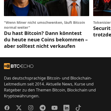
"Wenn Miner nicht umschwenken, läuft Bitcoin
Tokenisie
Securit
normal weiter"
Du hast Bitcoin? Dann könntest
trotzde
du heute neue Coins bekommen –
aber solltest nicht verkaufen
Footer
Zur Startseite
Das deutschsprachige Bitcoin- und Blockchain-
Leitmedium seit 2014. Aktuelle News, Kurse und
Ratgeber zu den Themen Bitcoin, Blockchain und
Kryptowährungen.
Facebook
Twitter
Instagram
Telegram
YouTube
LinkedIn
TikTok