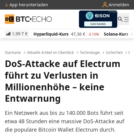
App herunterladen
Anmelden
BTC-ECHO
1,99 T
€
yperliquid-Kurs
47,36
€
Solana-Kurs
64,83
€
TRO
-3.10%
2.30%
Startseite
Aktuelle Artikel im Überblick
Technologie
Sicherheit
DoS
DoS-Attacke auf Electrum
führt zu Verlusten in
Millionenhöhe – keine
Entwarnung
Ein Netzwerk aus bis zu 140.000 Bots führt seit
etwa 48 Stunden eine massive DoS-Attacke auf
die populäre Bitcoin Wallet Electrum durch.