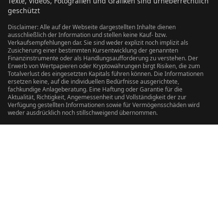
Texte, Videos, Fotografien und Grafiken sind urheberrechtlich
geschützt
Disclaimer: Alle auf der Webseite dargestellten Inhalte dienen
ausschließlich der Information und stellen keine Kauf- bzw.
Verkaufsempfehlungen dar. Sie sind weder explizit noch implizit als
Zusicherung einer bestimmten Kursentwicklung der genannten
Finanzinstrumente oder als Handlungsaufforderung zu verstehen. Der
Erwerb von Wertpapieren oder Kryptowährungen birgt Risiken, die zum
Totalverlust des eingesetzten Kapitals führen können. Die Informationen
ersetzen keine, auf die individuellen Bedürfnisse ausgerichtete,
fachkundige Anlageberatung. Eine Haftung oder Garantie für die
Aktualität, Richtigkeit, Angemessenheit und Vollständigkeit der zur
Verfügung gestellten Informationen sowie für Vermögensschäden wird
weder ausdrücklich noch stillschweigend übernommen.