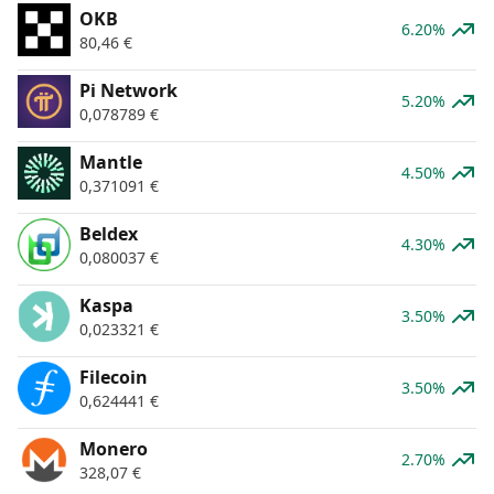
OKB
6.20%
80,46
€
Pi Network
5.20%
0,078789
€
Mantle
4.50%
0,371091
€
Beldex
4.30%
0,080037
€
Kaspa
3.50%
0,023321
€
Filecoin
3.50%
0,624441
€
Monero
2.70%
328,07
€