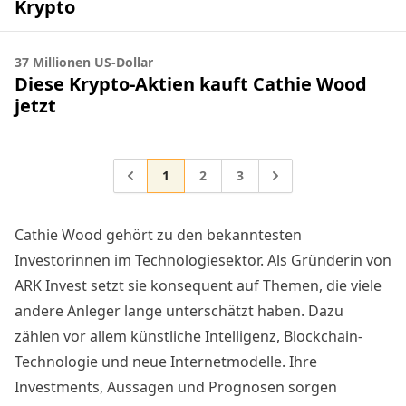
Krypto
37 Millionen US-Dollar
Diese Krypto-Aktien kauft Cathie Wood
jetzt
Gehe zur Seite
Gehe zur Seite
Gehe zur Seite
Gehe zu
1
2
3
Cathie Wood gehört zu den bekanntesten
Investorinnen im Technologiesektor. Als Gründerin von
ARK Invest
setzt sie konsequent auf Themen, die viele
andere Anleger lange unterschätzt haben. Dazu
zählen vor allem
künstliche Intelligenz
, Blockchain-
Technologie und neue Internetmodelle. Ihre
Investments, Aussagen und Prognosen sorgen