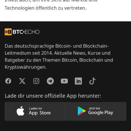
Technologien öffentlich zu vertreten.
Footer
Zur Startseite
Das deutschsprachige Bitcoin- und Blockchain-
Leitmedium seit 2014. Aktuelle News, Kurse und
Ratgeber zu den Themen Bitcoin, Blockchain und
Kryptowährungen.
Facebook
Twitter
Instagram
Telegram
YouTube
LinkedIn
TikTok
Lade dir unsere offizielle App herunter:
Lade unsere App im AppStore herunter
Lade unsere App