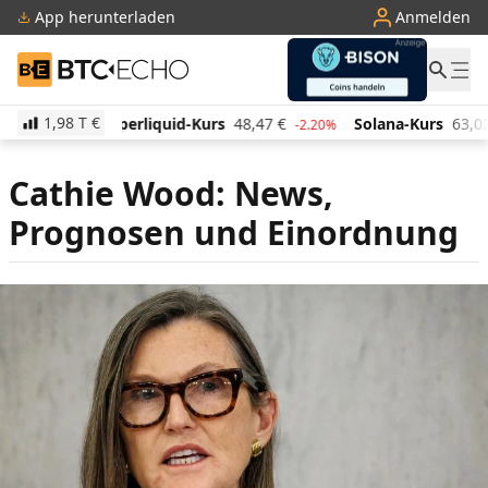
App herunterladen
Anmelden
BTC-ECHO
1,98 T
€
rliquid-Kurs
48,47
€
Solana-Kurs
63,02
€
TRON-
-2.20%
-2.10%
Cathie Wood: News,
Prognosen und Einordnung