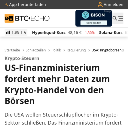
App herunterladen
Anmelden
BTC-ECHO
1,98 T
€
Hyperliquid-Kurs
48,16
€
Solana-Kurs
63,07
€
T
-1.30%
-1.80%
Startseite
Schlagzeilen
Politik
Regulierung
USA: Kryptobörsen sol
Krypto-Steuern
US-Finanzministerium
fordert mehr Daten zum
Krypto-Handel von den
Börsen
Die USA wollen Steuerschlupflöcher im Krypto-
Sektor schließen. Das Finanzministerium fordert