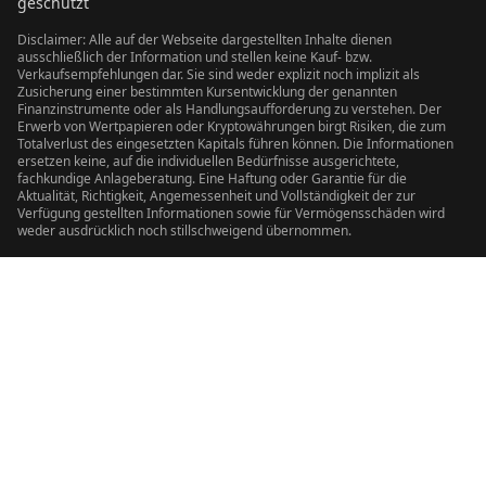
geschützt
Disclaimer: Alle auf der Webseite dargestellten Inhalte dienen
ausschließlich der Information und stellen keine Kauf- bzw.
Verkaufsempfehlungen dar. Sie sind weder explizit noch implizit als
Zusicherung einer bestimmten Kursentwicklung der genannten
Finanzinstrumente oder als Handlungsaufforderung zu verstehen. Der
Erwerb von Wertpapieren oder Kryptowährungen birgt Risiken, die zum
Totalverlust des eingesetzten Kapitals führen können. Die Informationen
ersetzen keine, auf die individuellen Bedürfnisse ausgerichtete,
fachkundige Anlageberatung. Eine Haftung oder Garantie für die
Aktualität, Richtigkeit, Angemessenheit und Vollständigkeit der zur
Verfügung gestellten Informationen sowie für Vermögensschäden wird
weder ausdrücklich noch stillschweigend übernommen.