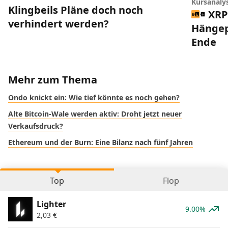
Kursanaly
Klingbeils Pläne doch noch
XRP
verhindert werden?
Hängep
Ende
Mehr zum Thema
Ondo knickt ein: Wie tief könnte es noch gehen?
Alte Bitcoin-Wale werden aktiv: Droht jetzt neuer
Verkaufsdruck?
Ethereum und der Burn: Eine Bilanz nach fünf Jahren
Top
Flop
Lighter
9.00%
2,03
€