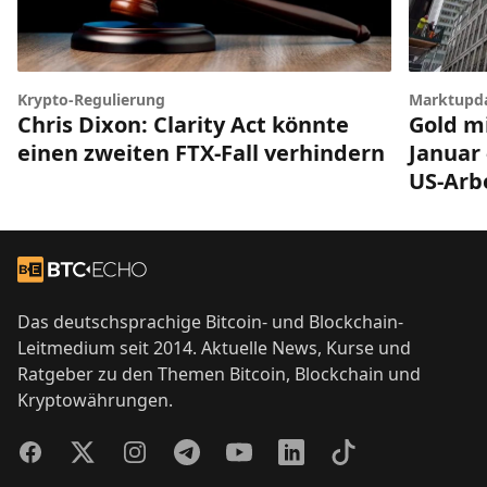
Krypto-Regulierung
Marktupd
Chris Dixon: Clarity Act könnte
Gold mi
einen zweiten FTX-Fall verhindern
Januar 
US-Arb
Footer
Zur Startseite
Das deutschsprachige Bitcoin- und Blockchain-
Leitmedium seit 2014. Aktuelle News, Kurse und
Ratgeber zu den Themen Bitcoin, Blockchain und
Kryptowährungen.
Facebook
Twitter
Instagram
Telegram
YouTube
LinkedIn
TikTok