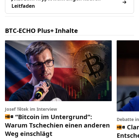
Leitfaden
BTC-ECHO Plus+ Inhalte
Josef Tětek im Interview
“Bitcoin im Untergrund”:
Debatte i
Warum Tschechien einen anderen
Clar
Weg einschlägt
Entsch