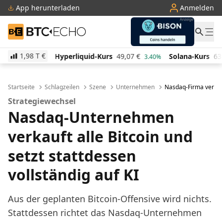
App herunterladen
Anmelden
BTC-ECHO
1,98 T
€
rliquid-Kurs
49,07
€
Solana-Kurs
63,99
€
TRON-K
3.40%
0.50%
Startseite
Schlagzeilen
Szene
Unternehmen
Nasdaq-Firma verkauf
Strategiewechsel
Nasdaq-Unternehmen
verkauft alle Bitcoin und
setzt stattdessen
vollständig auf KI
Aus der geplanten Bitcoin-Offensive wird nichts.
Stattdessen richtet das Nasdaq-Unternehmen