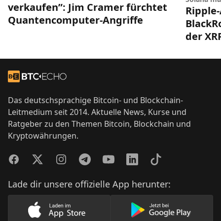
verkaufen”: Jim Cramer fürchtet
Ripple-
Quantencomputer-Angriffe
BlackRo
der XR
Footer
Zur Startseite
Das deutschsprachige Bitcoin- und Blockchain-
Leitmedium seit 2014. Aktuelle News, Kurse und
Ratgeber zu den Themen Bitcoin, Blockchain und
Kryptowährungen.
Facebook
Twitter
Instagram
Telegram
YouTube
LinkedIn
TikTok
Lade dir unsere offizielle App herunter:
Lade unsere App im AppStore herunter
Lade unsere App