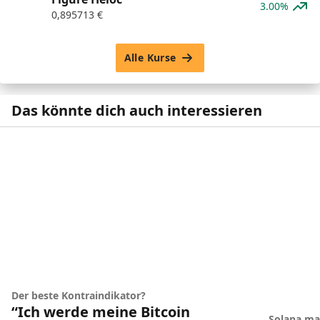
3.00%
0,895713
€
Alle Kurse
Das könnte dich auch interessieren
Der beste Kontraindikator?
“Ich werde meine Bitcoin
Solana ma