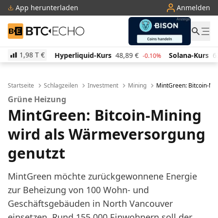
App herunterladen
Anmelden
BTC-ECHO
1,98 T
€
Hyperliquid-Kurs
48,89
€
Solana-Kurs
63,71
€
T
-0.10%
-0.90%
Startseite
Schlagzeilen
Investment
Mining
MintGreen: Bitcoin-Mi
Grüne Heizung
MintGreen: Bitcoin-Mining
wird als Wärmeversorgung
genutzt
MintGreen möchte zurückgewonnene Energie
zur Beheizung von 100 Wohn- und
Geschäftsgebäuden in North Vancouver
einsetzen. Rund 155.000 Einwohnern soll der