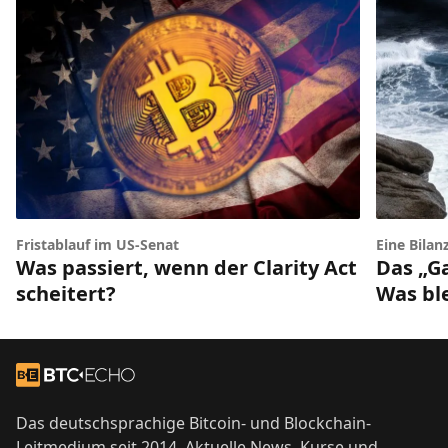
Fristablauf im US-Senat
Eine Bilan
Was passiert, wenn der Clarity Act
Das „G
scheitert?
Was bl
Footer
Zur Startseite
Das deutschsprachige Bitcoin- und Blockchain-
Leitmedium seit 2014. Aktuelle News, Kurse und