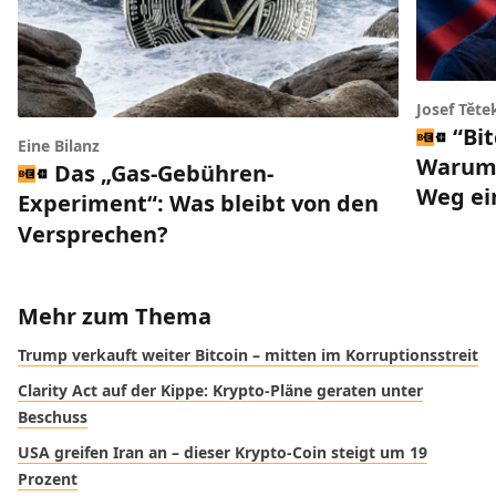
Josef Těte
“Bi
Eine Bilanz
Warum 
Das „Gas-Gebühren-
Weg ei
Experiment“: Was bleibt von den
Versprechen?
Mehr zum Thema
Trump verkauft weiter Bitcoin – mitten im Korruptionsstreit
Clarity Act auf der Kippe: Krypto-Pläne geraten unter
Beschuss
USA greifen Iran an – dieser Krypto-Coin steigt um 19
Prozent