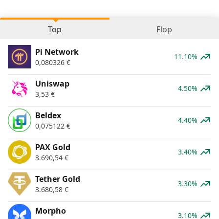
Top
Flop
Pi Network
11.10%
0,080326
€
Uniswap
4.50%
3,53
€
Beldex
4.40%
0,075122
€
PAX Gold
3.40%
3.690,54
€
Tether Gold
3.30%
3.680,58
€
Morpho
3.10%