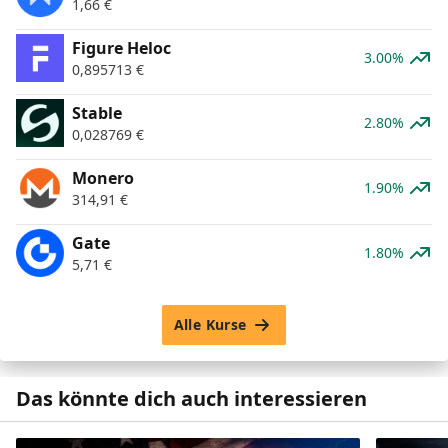
1,66
€
Figure Heloc
3.00%
0,895713
€
​​Stable
2.80%
0,028769
€
Monero
1.90%
314,91
€
Gate
1.80%
5,71
€
Alle Kurse
Das könnte dich auch interessieren