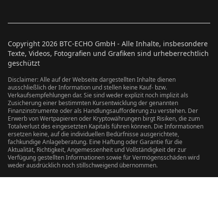
Copyright
2026
BTC-ECHO GmbH - Alle Inhalte, insbesondere
Texte, Videos, Fotografien und Grafiken sind urheberrechtlich
geschützt
Disclaimer: Alle auf der Webseite dargestellten Inhalte dienen
ausschließlich der Information und stellen keine Kauf- bzw.
Verkaufsempfehlungen dar. Sie sind weder explizit noch implizit als
Zusicherung einer bestimmten Kursentwicklung der genannten
Finanzinstrumente oder als Handlungsaufforderung zu verstehen. Der
Erwerb von Wertpapieren oder Kryptowährungen birgt Risiken, die zum
Totalverlust des eingesetzten Kapitals führen können. Die Informationen
ersetzen keine, auf die individuellen Bedürfnisse ausgerichtete,
fachkundige Anlageberatung. Eine Haftung oder Garantie für die
Aktualität, Richtigkeit, Angemessenheit und Vollständigkeit der zur
Verfügung gestellten Informationen sowie für Vermögensschäden wird
weder ausdrücklich noch stillschweigend übernommen.