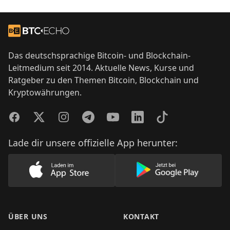
Footer
Zur Startseite
Das deutschsprachige Bitcoin- und Blockchain-
Leitmedium seit 2014. Aktuelle News, Kurse und
Ratgeber zu den Themen Bitcoin, Blockchain und
Kryptowährungen.
Facebook
Twitter
Instagram
Telegram
YouTube
LinkedIn
TikTok
Lade dir unsere offizielle App herunter:
Lade unsere App im AppStore herunter
Lade unsere App
ÜBER UNS
KONTAKT