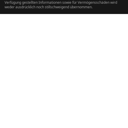
Verfügung gestellten Informationen sowie für Vermögensschäden wird
weder ausdrücklich noch stillschweigend übernommen.