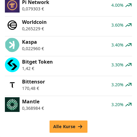
Pi Network
4.00%
0,079303
€
Worldcoin
3.60%
0,265229
€
Kaspa
3.40%
0,022960
€
Bitget Token
3.30%
1,42
€
Bittensor
3.20%
170,48
€
Mantle
3.20%
0,368984
€
Alle Kurse