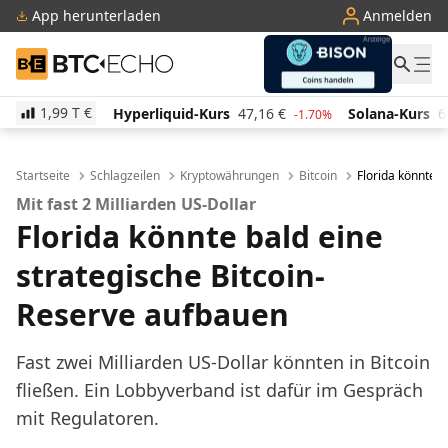
App herunterladen
Anmelden
BTC-ECHO
1,99 T
€
Hyperliquid-Kurs
47,16
€
Solana-Kurs
64,79
€
-1.70%
2.60%
Startseite
Schlagzeilen
Kryptowährungen
Bitcoin
Florida könnte b
Mit fast 2 Milliarden US-Dollar
Florida könnte bald eine
strategische Bitcoin-
Reserve aufbauen
Fast zwei Milliarden US-Dollar könnten in Bitcoin
fließen. Ein Lobbyverband ist dafür im Gespräch
mit Regulatoren.