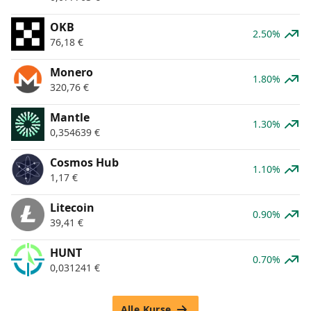
OKB
2.50%
76,18
€
Monero
1.80%
320,76
€
Mantle
1.30%
0,354639
€
Cosmos Hub
1.10%
1,17
€
Litecoin
0.90%
39,41
€
HUNT
0.70%
0,031241
€
Alle Kurse