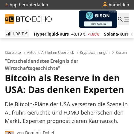
App herunterladen
Anmelden
BTC-ECHO
1,98 T
€
Hyperliquid-Kurs
48,19
€
Solana-Kurs
63,07
€
%
-1.80%
-1.40%
Startseite
Aktuelle Artikel im Überblick
Kryptowährungen
Bitcoin
"Entscheidendstes Ereignis der
Wirtschaftsgeschichte"
Bitcoin als Reserve in den
USA: Das denken Experten
Die Bitcoin-Pläne der USA versetzen die Szene in
Aufruhr: Gerüchte und FOMO beherrschen den
Markt. Experten prognostizieren Kaufrausch.
von
Dominic Döllel