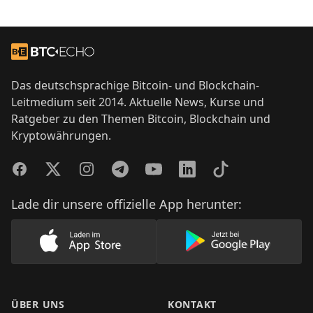
Footer
Zur Startseite
Das deutschsprachige Bitcoin- und Blockchain-
Leitmedium seit 2014. Aktuelle News, Kurse und
Ratgeber zu den Themen Bitcoin, Blockchain und
Kryptowährungen.
Facebook
Twitter
Instagram
Telegram
YouTube
LinkedIn
TikTok
Lade dir unsere offizielle App herunter:
Lade unsere App im AppStore herunter
Lade unsere App
ÜBER UNS
KONTAKT