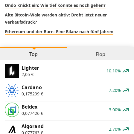
Ondo knickt ein: Wie tief könnte es noch gehen?
Alte Bitcoin-Wale werden aktiv: Droht jetzt neuer
Verkaufsdruck?
Ethereum und der Burn: Eine Bilanz nach fünf Jahren
Top
Flop
Lighter
10.10%
2,05
€
Cardano
7.20%
0,175299
€
Beldex
3.00%
0,077426
€
Algorand
2.70%
0,077763
€