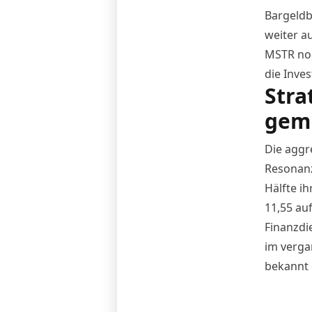
Bargeldb
weiter a
MSTR noc
die Inve
Stra
gemi
Die aggre
Resonanz
Hälfte i
11,55 au
Finanzdi
im verga
bekannt