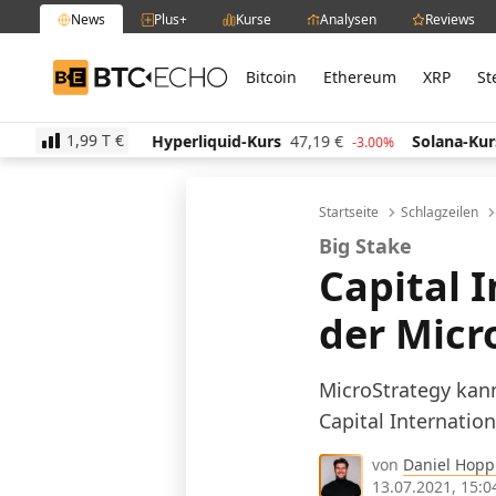
News
Plus+
Kurse
Analysen
Reviews
Bitcoin
Ethereum
XRP
St
BTC-ECHO
1,99 T
€
9
€
Hyperliquid-Kurs
47,19
€
Solana-Kurs
65,36
€
0.90%
-3.00%
Startseite
Schlagzeilen
Big Stake
Capital 
der Micr
MicroStrategy kann
Capital Internatio
von
Daniel Hop
13.07.2021, 15:0