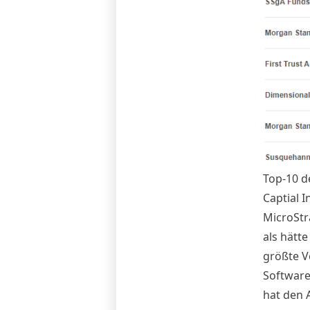
Top-10 d
Captial 
MicroStr
als hätt
größte V
Software
hat den 