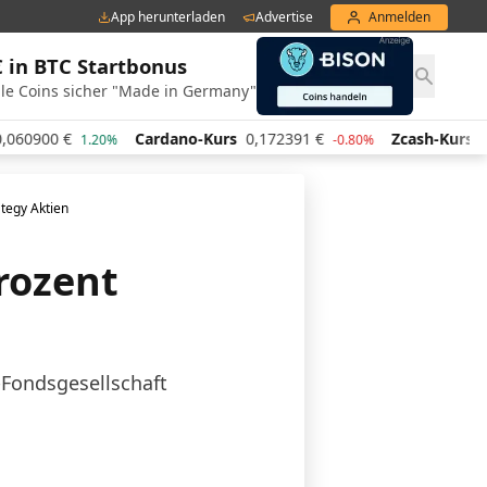
App herunterladen
Advertise
Anmelden
€ in BTC Startbonus
le Coins sicher "Made in Germany"
€
Cardano-Kurs
0,172391
€
Zcash-Kurs
431,15
€
1.20%
-0.80%
ategy Aktien
Prozent
-Fondsgesellschaft