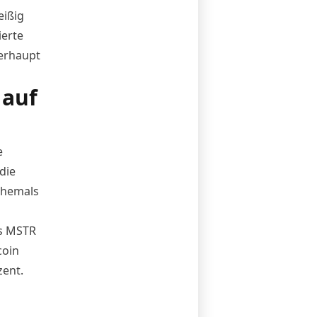
eißig
ierte
erhaupt
 auf
e
die
 ehemals
ls MSTR
coin
zent.