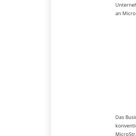
Unterneh
an Micro
Das Busi
konventi
MicroStr