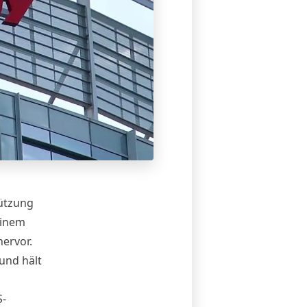
ützung
einem
hervor.
und hält
S-