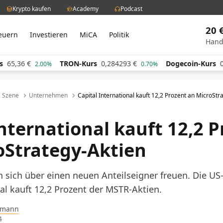
Krypto kaufen
Academy
Podcast
20 
euern
Investieren
MiCA
Politik
Hand
TRON-Kurs
0,284293
€
Dogecoin-Kurs
0,060900
2.00%
0.70%
Szene
Unternehmen
Capital International kauft 12,2 Prozent an MicroStr
International kauft 12,2 
oStrategy-Aktien
 sich über einen neuen Anteilseigner freuen. Die US
nal kauft 12,2 Prozent der MSTR-Aktien.
pmann
4