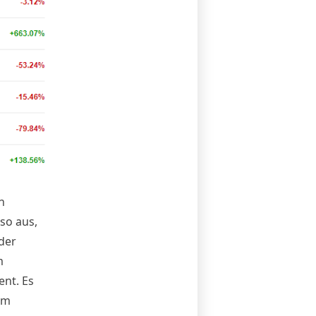
n
so aus,
der
m
ent. Es
em