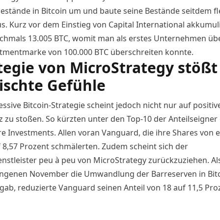
estände in Bitcoin um und baute seine Bestände seitdem fl
us. Kurz vor dem Einstieg von Capital International akkumul
hmals 13.005 BTC, womit man als erstes Unternehmen üb
stmentmarke von 100.000 BTC überschreiten konnte.
tegie von MicroStrategy stößt
schte Gefühle
ssive Bitcoin-Strategie scheint jedoch nicht nur auf positiv
 zu stoßen. So kürzten unter den Top-10 der Anteilseigner 
hre Investments. Allen voran Vanguard, die ihre Shares von
f 8,57 Prozent schmälerten. Zudem scheint sich der
enstleister peu à peu von MicroStrategy zurückzuziehen. A
ngenen November die Umwandlung der Barreserven in Bit
 gab,
reduzierte
Vanguard seinen Anteil von 18 auf 11,5 Pro