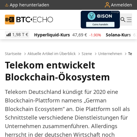
App herunterladen
Anmelden
BTC-ECHO
1,98 T
€
rliquid-Kurs
47,69
€
Solana-Kurs
62,80
€
TRON-
-1.90%
-1.10%
Startseite
Aktuelle Artikel im Überblick
Szene
Unternehmen
Tele
Telekom entwickelt
Blockchain-Ökosystem
Telekom Deutschland kündigt für 2020 eine
Blockchain-Plattform namens „German
Blockchain Ecosystem“ an. Die Plattform soll als
Schnittstelle verschiedene Dienstleistungen für
Unternehmen zusammenführen. Allerdings
herrscht in der deutschen Wirtschaft noch