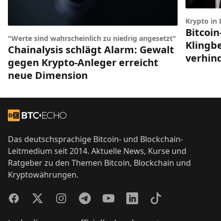
Krypto in
Bitcoin
"Werte sind wahrscheinlich zu niedrig angesetzt"
Klingbe
Chainalysis schlägt Alarm: Gewalt
verhin
gegen Krypto-Anleger erreicht
neue Dimension
Footer
Zur Startseite
Das deutschsprachige Bitcoin- und Blockchain-
Leitmedium seit 2014. Aktuelle News, Kurse und
Ratgeber zu den Themen Bitcoin, Blockchain und
Kryptowährungen.
Facebook
Twitter
Instagram
Telegram
YouTube
LinkedIn
TikTok