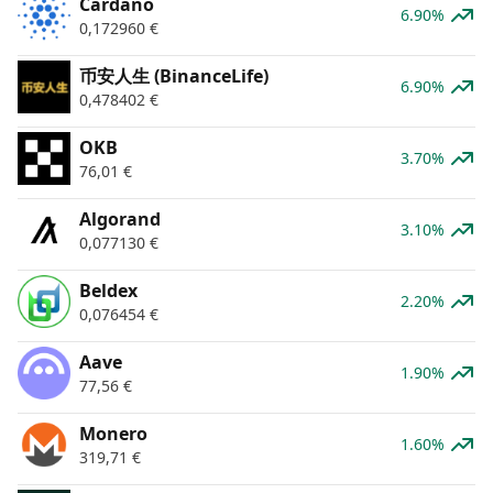
Cardano
6.90%
0,172960
€
币安人生 (BinanceLife)
6.90%
0,478402
€
OKB
3.70%
76,01
€
Algorand
3.10%
0,077130
€
Beldex
2.20%
0,076454
€
Aave
1.90%
77,56
€
Monero
1.60%
319,71
€