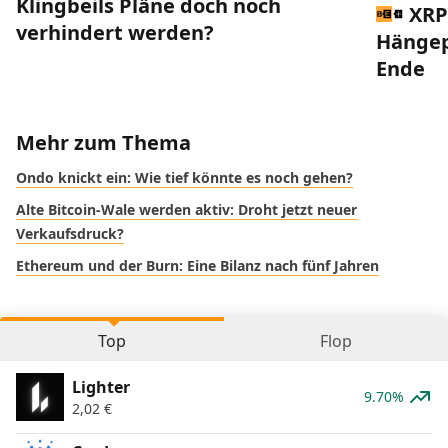
Klingbeils Pläne doch noch
XRP
verhindert werden?
Hängep
Ende
Mehr zum Thema
Ondo knickt ein: Wie tief könnte es noch gehen?
Alte Bitcoin-Wale werden aktiv: Droht jetzt neuer
Verkaufsdruck?
Ethereum und der Burn: Eine Bilanz nach fünf Jahren
Top
Flop
Lighter
9.70%
2,02
€