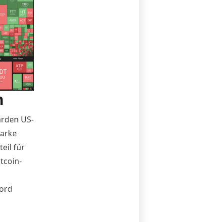
n
arden US-
marke
eil für
tcoin-
cord