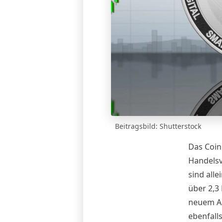
Beitragsbild: Shutterstock
Das Coinb
Handelsv
sind alle
über 2,3
neuem Al
ebenfall