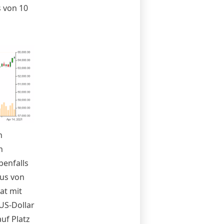
 von 10
h
n
benfalls
lus von
at mit
 US-Dollar
uf Platz