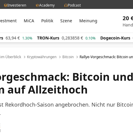
Investieren
Academy
Podcast
20 
vestment
MiCA
Politik
Szene
Meinung
Hand
63,94
€
TRON-Kurs
0,283858
€
Dogecoin-Kurs
0,0
1.30%
0.10%
l im Überblick
Kryptowährungen
Bitcoin
Rallye-Vorgeschmack: Bitcoin un
orgeschmack: Bitcoin un
 auf Allzeithoch
t Rekordhoch-Saison angebrochen. Nicht nur Bitcoin
.
t
1