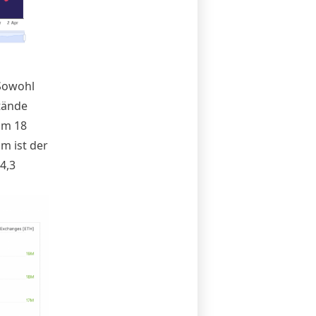
 Sowohl
tände
um 18
m ist der
4,3