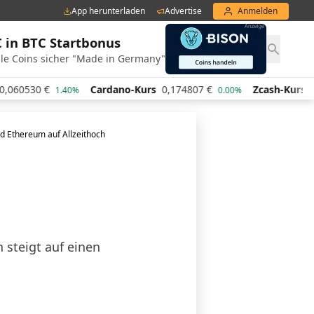
App herunterladen
Advertise
Anmelden
€ in BTC Startbonus
le Coins sicher "Made in Germany"
60530
€
Cardano-Kurs
0,174807
€
Zcash-Kurs
443
1.40%
0.00%
d Ethereum auf Allzeithoch
d
 steigt auf einen