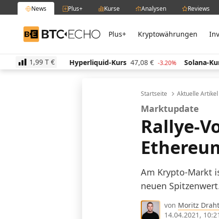
News
Plus+
Kurse
Analysen
Reviews
Plus+
Kryptowährungen
In
BTC-ECHO
1,99 T
€
513,94
€
Hyperliquid-Kurs
47,08
€
Solana-Kurs
0.40%
-3.20%
Startseite
Aktuelle Artike
Marktupdate
Rallye-V
Ethereum
Am Krypto-Markt is
neuen Spitzenwert
von
Moritz Drah
14.04.2021, 10:2