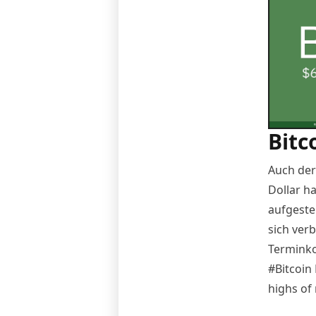
Bitc
Auch der
Dollar h
aufgeste
sich ver
Terminko
#Bitcoin
highs of