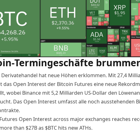
oin-Termingeschäfte brumme
 Derivatehandel hat neue Höhen erklommen. Mit 27,4 Milli
at das Open Interest der Bitcoin Futures eine neue Rekord
llt, wobei
Binance
mit 5,2 Milliarden US-Dollar den Löwenant
bucht. Das Open Interest umfasst alle noch ausstehenden Bi
ntrakte.
Futures Open Interest across major exchanges reaches re
 more than $27B as
$BTC
hits new ATHs.