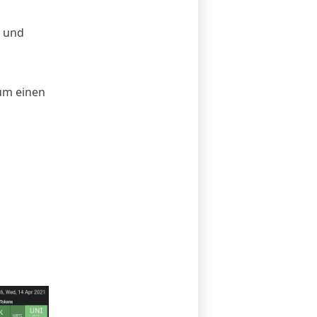
) und
um einen