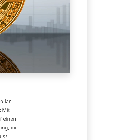
ollar
: Mit
uf einem
ung, die
luss