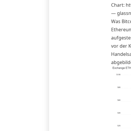
Chart:
ht
— glass
Was Bitc
Ethereum
aufgeste
vor der 
Handelsa
abgebild