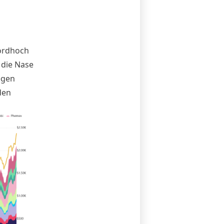
kordhoch
 die Nase
egen
den