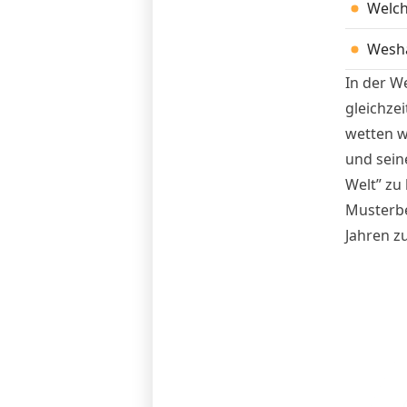
Welch
Wesha
In der W
gleichze
wetten w
und sein
Welt” zu
Musterbe
Jahren z
Investmen
weniger 
Neugesta