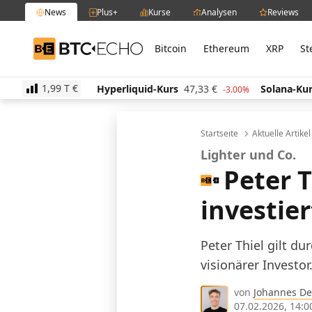
News
Plus+
Kurse
Analysen
Reviews
Bitcoin
Ethereum
XRP
St
BTC-ECHO
1,99 T
€
14,45
€
Hyperliquid-Kurs
47,33
€
Solana-Kurs
65
0.90%
-3.00%
Startseite
Aktuelle Artike
Lighter und Co.
Peter T
investie
Peter Thiel gilt du
visionärer Investor
von
Johannes De
07.02.2026, 14:0