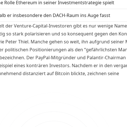
e Rolle Ethereum in seiner Investmentstrategie spielt
lb er insbesondere den DACH-Raum ins Auge fasst
elt der Venture-Capital-Investoren gibt es nur wenige Name
itig so stark polarisieren und so konsequent gegen den Ko
ie Peter Thiel. Manche gehen so weit, ihn aufgrund seiner
er politischen Positionierungen als den “gefährlichsten Ma
 bezeichnen. Der PayPal-Mitgründer und Palantir-Chairman g
ispiel eines konträren Investors. Nachdem er in den verg
unehmend distanziert auf Bitcoin blickte, zeichnen seine
ts aus dem Januar 2026 ein deutliches Bild: Thiel setzt in
auf “digitales Gold” – und stärker auf eine umfassende
ltung der Grundmechanik des Finanzsystems.