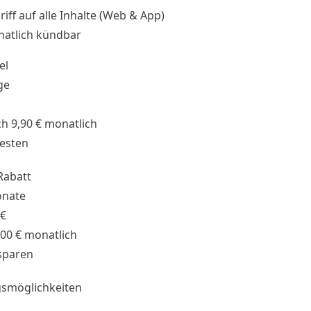
riff auf alle Inhalte (Web & App)
atlich kündbar
el
ge
h 9,90 € monatlich
testen
Rabatt
onate
 €
,00 € monatlich
sparen
smöglichkeiten