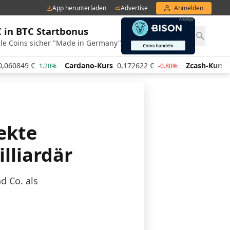
App herunterladen
Advertise
Anmelden
€ in BTC Startbonus
le Coins sicher "Made in Germany"
849
€
Cardano-Kurs
0,172622
€
Zcash-Kurs
432,9
1.20%
-0.80%
jekte
lliardär
d Co. als