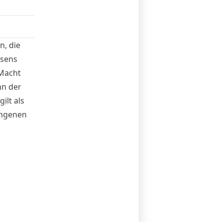
n, die
nsens
 Macht
nn der
ilt als
angenen
zwischen