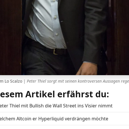
Jim Lo Scalzo
|
Peter Thiel sorgt mit seinen kontroversen Aussagen reg
iesem Artikel erfährst du:
ter Thiel mit Bullish die Wall Street ins Visier nimmt
elchem Altcoin er Hyperliquid verdrängen möchte