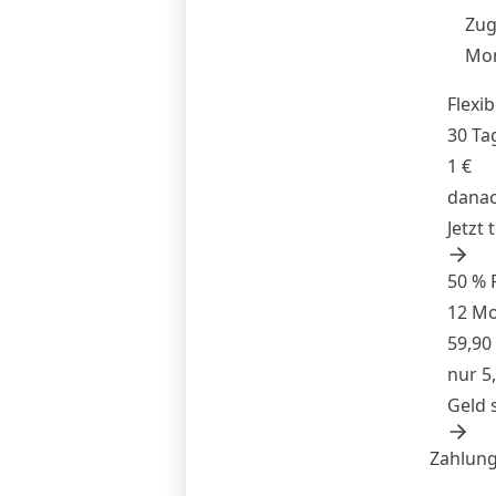
Zug
Mon
Flexib
30 Ta
1 €
danac
Jetzt 
50 % 
12 M
59,90
nur 5
Geld 
Zahlung