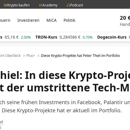
Krypto kaufen
Academy
Podcast
20 
euern
Investieren
MiCA
Politik
Hand
,16
€
TRON-Kurs
0,284586
€
Dogecoin-Kurs
0,060
2.00%
0.70%
l im Überblick
Plus+
Diese Krypto-Projekte hat Peter Thiel im Portfolio
hiel: In diese Krypto-Pro
rt der umstrittene Tech-Mi
rch seine frühen Investments in Facebook, Palantir un
. Diese Krypto-Projekte hat er aktuell im Portfolio.
xl
0