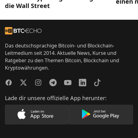
einen 
die Wall Street
Footer
Zur Startseite
Das deutschsprachige Bitcoin- und Blockchain-
Leitmedium seit 2014. Aktuelle News, Kurse und
Ratgeber zu den Themen Bitcoin, Blockchain und
Kryptowährungen.
Facebook
Twitter
Instagram
Telegram
YouTube
LinkedIn
TikTok
Lade dir unsere offizielle App herunter:
Lade unsere App im AppStore herunter
Lade unsere App