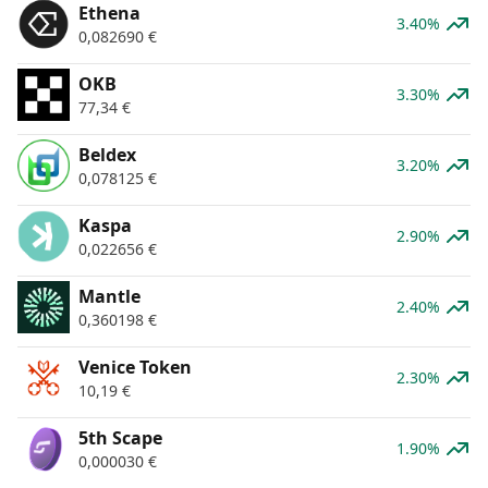
Ethena
3.40%
0,082690
€
OKB
3.30%
77,34
€
Beldex
3.20%
0,078125
€
Kaspa
2.90%
0,022656
€
Mantle
2.40%
0,360198
€
Venice Token
2.30%
10,19
€
5th Scape
1.90%
0,000030
€