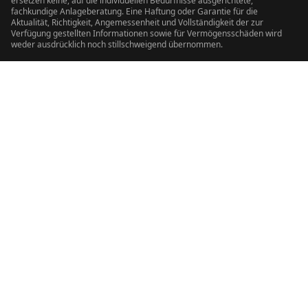
ersetzen keine, auf die individuellen Bedürfnisse ausgerichtete,
fachkundige Anlageberatung. Eine Haftung oder Garantie für die
Aktualität, Richtigkeit, Angemessenheit und Vollständigkeit der zur
Verfügung gestellten Informationen sowie für Vermögensschäden wird
weder ausdrücklich noch stillschweigend übernommen.