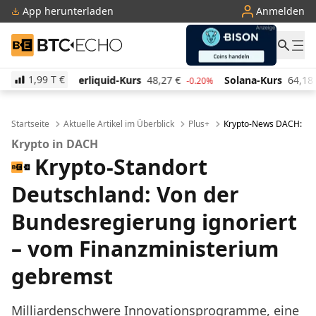
App herunterladen
Anmelden
BTC-ECHO
1,99 T
€
d-Kurs
48,27
€
Solana-Kurs
64,18
€
TRON-Kurs
0
-0.20%
0.60%
Startseite
Aktuelle Artikel im Überblick
Plus+
Krypto-News DACH: Bre
Krypto in DACH
Krypto-Standort
Deutschland: Von der
Bundesregierung ignoriert
– vom Finanzministerium
gebremst
Milliardenschwere Innovationsprogramme, eine