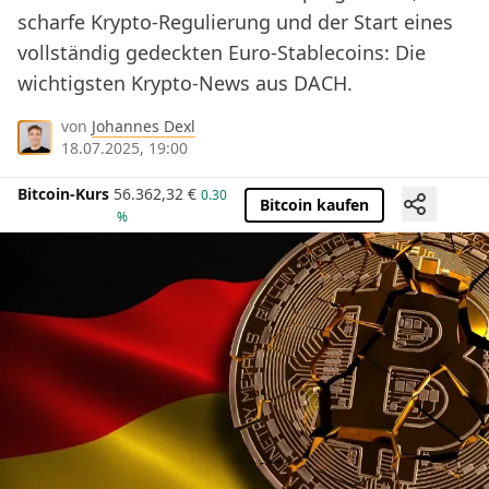
scharfe Krypto-Regulierung und der Start eines
vollständig gedeckten Euro‑Stablecoins: Die
wichtigsten Krypto-News aus DACH.
von
Johannes Dexl
18.07.2025, 19:00
Bitcoin-Kurs
56.362,32
€
0.30
Bitcoin kaufen
%