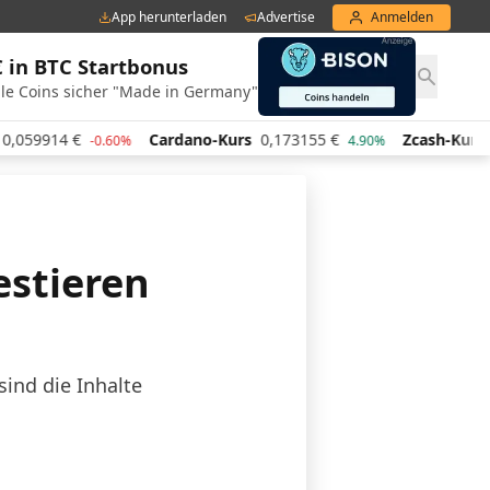
App herunterladen
Advertise
Anmelden
€ in BTC Startbonus
le Coins sicher "Made in Germany"
059914
€
Cardano-Kurs
0,173155
€
Zcash-Kurs
43
-0.60%
4.90%
estieren
ind die Inhalte