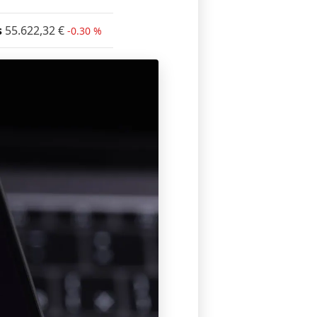
s
55.622,32
€
-0.30 %