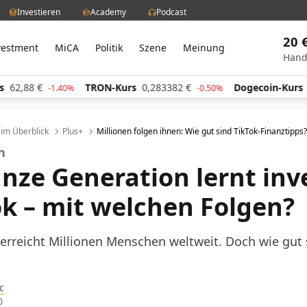
Investieren
Academy
Podcast
20 
vestment
MiCA
Politik
Szene
Meinung
Hand
2,88
€
TRON-Kurs
0,283382
€
Dogecoin-Kurs
0,
-1.40%
-0.50%
l im Überblick
Plus+
Millionen folgen ihnen: Wie gut sind TikTok-Finanztipps?
en
anze Generation lernt inv
ok – mit welchen Folgen?
rreicht Millionen Menschen weltweit. Doch wie gut s
c
0