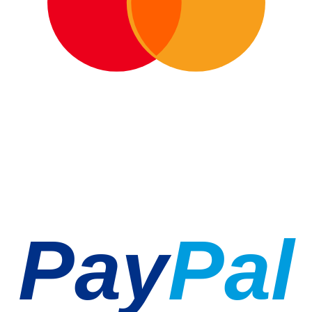
Pay
Pal