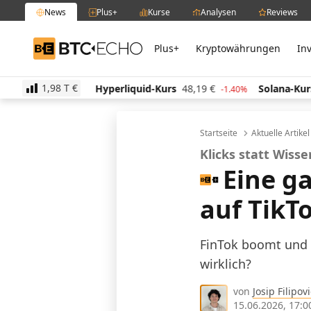
News
Plus+
Kurse
Analysen
Reviews
Plus+
Kryptowährungen
In
BTC-ECHO
1,98 T
€
513,62
€
Hyperliquid-Kurs
48,19
€
Solana-Kurs
6
-0.10%
-1.40%
Startseite
Aktuelle Artike
Klicks statt Wiss
Eine g
auf TikT
FinTok boomt und e
wirklich?
von
Josip Filipovi
15.06.2026, 17:0