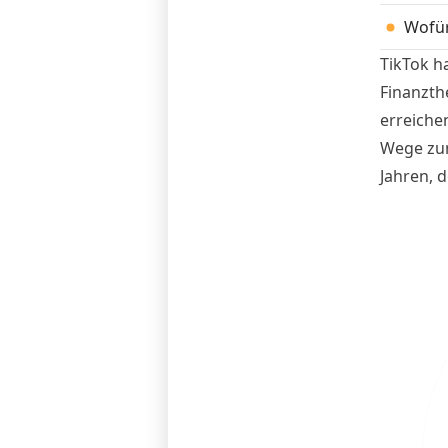
Wofür
TikTok ha
Finanzth
erreiche
Wege zum
Jahren, d
Auswertu
der Frage
tatsächli