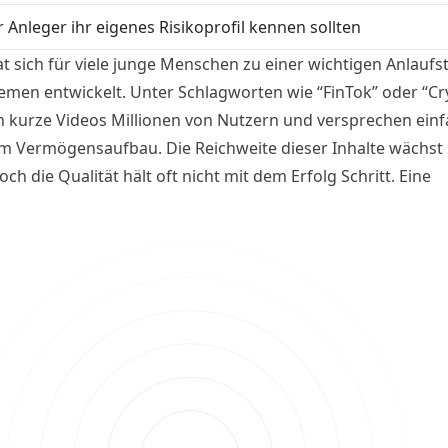
 Anleger ihr eigenes Risikoprofil kennen sollten
t sich für viele junge Menschen zu einer wichtigen Anlaufst
emen entwickelt. Unter Schlagworten wie “FinTok” oder “Cr
n kurze Videos Millionen von Nutzern und versprechen ein
 Vermögensaufbau. Die Reichweite dieser Inhalte wächst 
och die Qualität hält oft nicht mit dem Erfolg Schritt. Eine
ng von Videos mit insgesamt mehr als 20 Millionen Aufruf
 nach, wie verlässlich die beliebtesten Finanztipps auf TikT
ch sind.