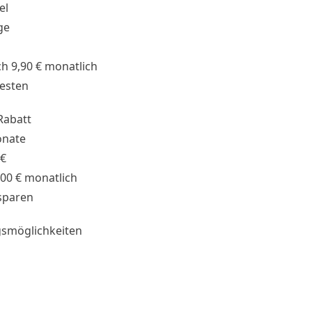
el
ge
h 9,90 € monatlich
testen
Rabatt
onate
 €
,00 € monatlich
sparen
smöglichkeiten