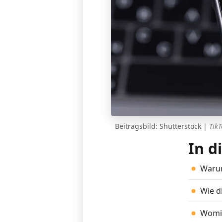
Beitragsbild: Shutterstock
|
TikT
In d
Warum
Wie d
Womit