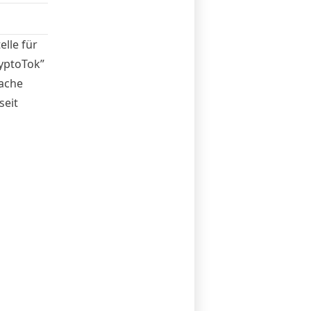
elle für
yptoTok”
fache
seit
en geht
ok