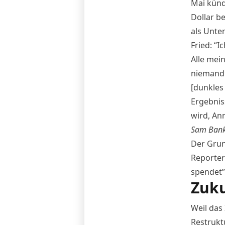
Mai
künd
Dollar b
als Unte
Fried: “I
Alle mei
niemand 
[dunkles
Ergebnis
wird, Anm
Sam Bank
Der Grund
Reporter
spendet”
Zuku
Weil das
Restrukt