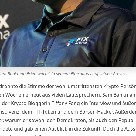
Sam Bankman-Fried wartet in seinem Elternhaus auf seinen Prozess.
dröhnte die Stimme der wohl umstrittensten Krypto-Persön
ten Wochen erneut aus vielen Lautsprechern: Sam Bankman
b der
Krypto-Bloggerin Tiffany Fong
ein Interview und äußer
Insolvenz, dem FTT-Token und dem Börsen-Hacker. Außerd
 er, warum er sowohl den Demokraten, als auch den Republ
ndete und gab einen Ausblick in die Zukunft. Doch die Aus