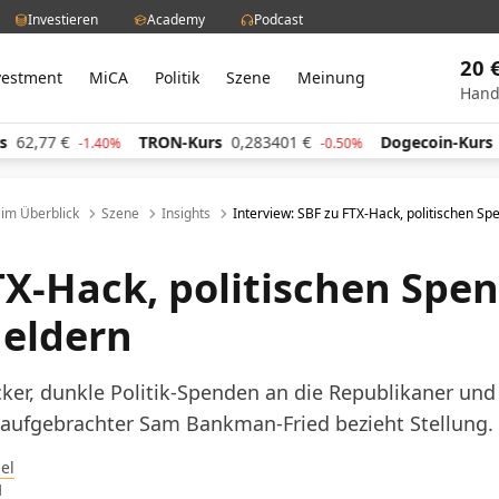
Investieren
Academy
Podcast
20 
vestment
MiCA
Politik
Szene
Meinung
Hand
€
TRON-Kurs
0,283401
€
Dogecoin-Kurs
0,05972
-1.40%
-0.50%
l im Überblick
Szene
Insights
Interview: SBF zu FTX-Hack, politischen 
TX-Hack, politischen Spe
eldern
ker, dunkle Politik-Spenden an die Republikaner und
 aufgebrachter Sam Bankman-Fried bezieht Stellung.
el
1