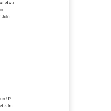
uf etwa
in
ndeln
von US-
ete. Im