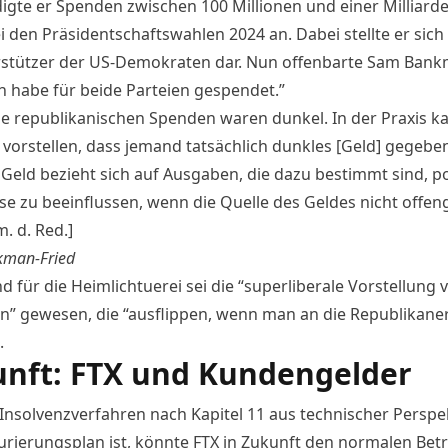
igte
er Spenden zwischen 100 Millionen und einer Milliarde
ei den Präsidentschaftswahlen 2024 an. Dabei stellte er sic
rstützer der US-Demokraten dar. Nun offenbarte Sam Bank
ch habe für beide Parteien gespendet.”
ne republikanischen Spenden waren dunkel. In der Praxis ka
vorstellen, dass jemand tatsächlich dunkles [Geld] gegeben
 Geld bezieht sich auf Ausgaben, die dazu bestimmt sind, po
se zu beeinflussen, wenn die Quelle des Geldes nicht offen
. d. Red.]
man-Fried
 für die Heimlichtuerei sei die “superliberale Vorstellung 
n” gewesen, die “ausflippen, wenn man an die Republikane
.
nft: FTX und Kundengelder
 Insolvenzverfahren nach Kapitel 11 aus technischer Perspek
urierungsplan ist, könnte FTX in Zukunft den normalen Betr