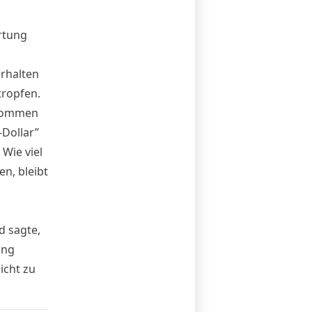
rtung
rhalten
tropfen.
ekommen
Dollar”
Wie viel
n, bleibt
d sagte,
ong
icht zu