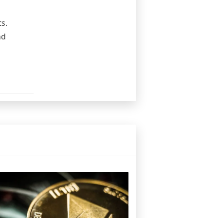
s.
nd