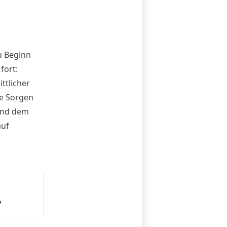
zu Beginn
fort:
ttlicher
ne Sorgen
 und dem
auf
?