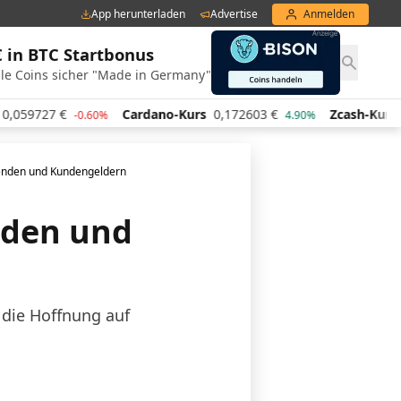
App herunterladen
Advertise
Anmelden
€ in BTC Startbonus
le Coins sicher "Made in Germany"
7
€
Cardano-Kurs
0,172603
€
Zcash-Kurs
435,79
€
-0.60%
4.90%
Spenden und Kundengeldern
nden und
 die Hoffnung auf