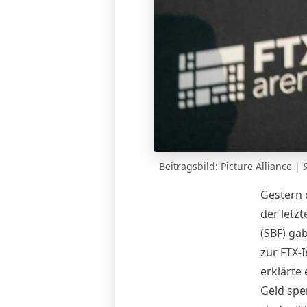
Beitragsbild: Picture Alliance
|
Gestern 
der letz
(SBF) ga
zur FTX-
erklärte
Geld spe