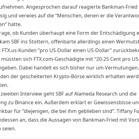
ufnehmen. Angesprochen darauf reagierte Bankman-Fried
sig und verwies auf die “Menschen, denen er die Verantwo
n” hätte.
Frage, ob Kunden überhaupt eine Form der Entschädigung e
kam SBF ins Stottern, offenbarte allerdings einen Wermuts
FTX.us-Kunden “pro US-Dollar einen US-Dollar” zurückb
 müssten sich FTX.com-Geschädigte mit “20-25 Cent pro US-
ngeben. Dabei handelt es sich bisher nur um Vermutungen. 
den der gescheiterten Krypto-Börse wirklich erhalten werde
ten.
m
zweiten Interview
geht SBF auf Alameda Research und die
ng zu Binance ein. Außerdem erklärt er Gewissensbisse un
nkbar für “diejenigen, die bei ihm geblieben sind”. Tiffany F
ndessen an, dass die Aussagen von Bankman-Fried mit Vors
 seien.