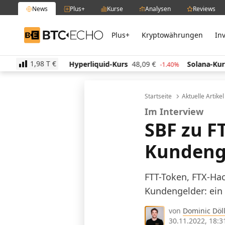
News
Plus+
Kurse
Analysen
Reviews
Plus+
Kryptowährungen
In
BTC-ECHO
1,98 T
€
3
€
Hyperliquid-Kurs
48,09
€
Solana-Kurs
62,77
-0.10%
-1.40%
Startseite
Aktuelle Artike
Im Interview
SBF zu F
Kundeng
FTT-Token, FTX-Hac
Kundengelder: ein
von
Dominic Döll
30.11.2022, 18:3