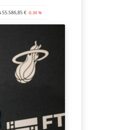
s
55.586,85
€
-0.30 %