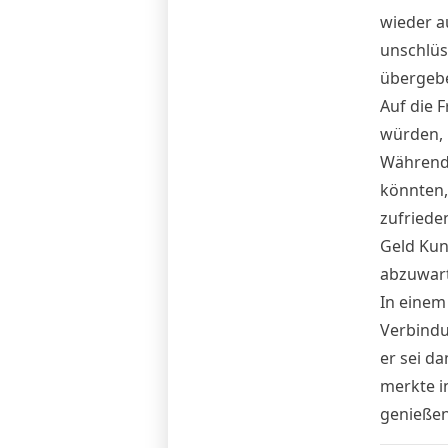
wieder a
unschlüs
übergebe
Auf die 
würden, 
Während 
könnten,
zufriede
Geld Kun
abzuwar
In eine
Verbindu
er sei da
merkte i
genießen