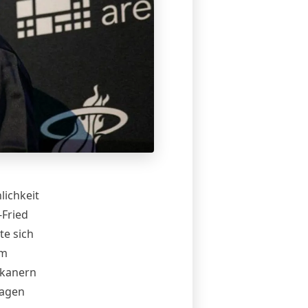
lichkeit
-Fried
te sich
em
ikanern
sagen