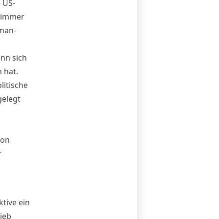
 US-
h immer
man-
nn sich
 hat.
litische
gelegt
von
r
tive ein
ieb