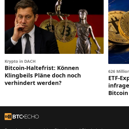
Krypto in DACH
Bitcoin-Haltefrist: Können
626 Millio
Klingbeils Pläne doch noch
ETF-Exp
verhindert werden?
infrag
Bitcoin
Footer
Zur Startseite