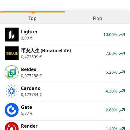
Top
Flop
Lighter
10.00%
2,09
€
币安人生 (BinanceLife)
7.60%
0,472609
€
Beldex
5.20%
0,077258
€
Cardano
4.30%
0,173734
€
Gate
2.60%
5,77
€
Render
1.40%