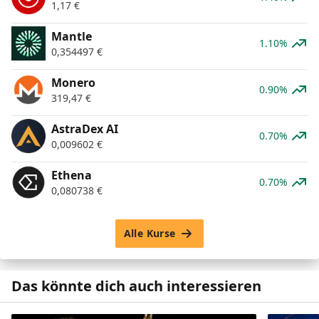
1,17
€
Mantle
1.10%
0,354497
€
Monero
0.90%
319,47
€
AstraDex AI
0.70%
0,009602
€
Ethena
0.70%
0,080738
€
Alle Kurse
Das könnte dich auch interessieren