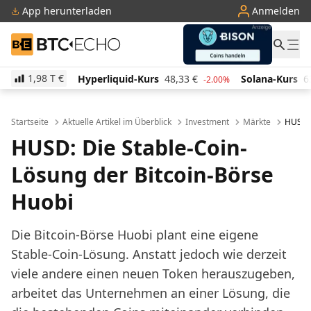
App herunterladen
Anmelden
BTC-ECHO
1,98 T
€
Hyperliquid-Kurs
48,33
€
Solana-Kurs
63,02
€
40%
-2.00%
-1.90
Startseite
Aktuelle Artikel im Überblick
Investment
Märkte
HUSD: 
HUSD: Die Stable-Coin-
Lösung der Bitcoin-Börse
Huobi
Die Bitcoin-Börse Huobi plant eine eigene
Stable-Coin-Lösung. Anstatt jedoch wie derzeit
viele andere einen neuen Token herauszugeben,
arbeitet das Unternehmen an einer Lösung, die