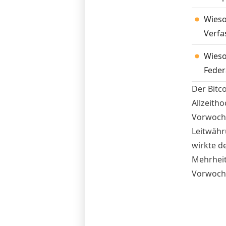
Wieso
Verfa
Wieso
Feder
Der Bitc
Allzeith
Vorwoche
Leitwähr
wirkte d
Mehrheit
Vorwoche
Anlegera
Wirtscha
kommende