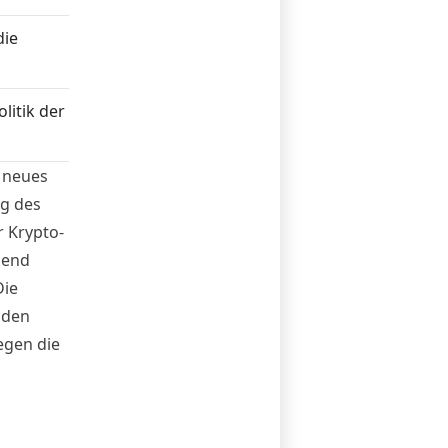
die
litik der
 neues
ng des
r Krypto-
zend
Die
 den
egen die
levanten
erblick.