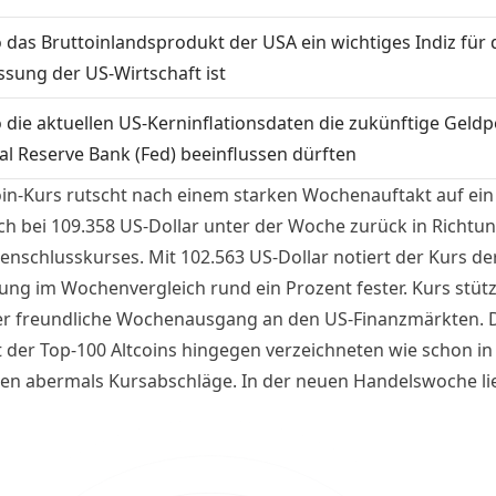
 das Bruttoinlandsprodukt der USA ein wichtiges Indiz für 
ssung der US-Wirtschaft ist
 die aktuellen US-Kerninflationsdaten die zukünftige Geldpo
al Reserve Bank (Fed) beeinflussen dürften
oin-Kurs rutscht nach einem starken Wochenauftakt auf ein
och bei 109.358 US-Dollar unter der Woche zurück in Richtu
nschlusskurses. Mit 102.563 US-Dollar notiert der Kurs de
ung im Wochenvergleich rund ein Prozent fester. Kurs stüt
er freundliche Wochenausgang an den US-Finanzmärkten. 
 der Top-100 Altcoins hingegen verzeichneten wie schon in
n abermals Kursabschläge. In der neuen Handelswoche li
ugen auf mehreren Zentralbankentscheidungen. Welche re
ftsdaten und Unternehmenszahlen darüber hinaus in den
n Tagen im Fokus der Investoren stehen, verrät dieser Üb