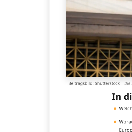
Beitragsbild: Shutterstock
|
Die 
In d
Welch
Worau
Europ