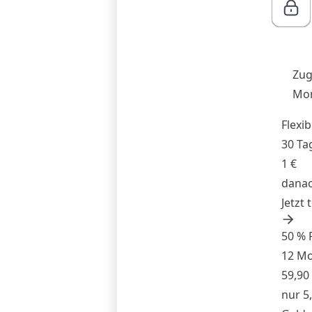
Zug
Mon
Flexib
30 Ta
1 €
danac
Jetzt 
50 % 
12 M
59,90
nur 5