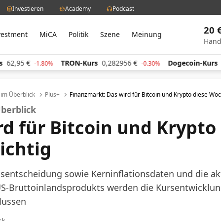
Investieren
Academy
Podcast
20 
vestment
MiCA
Politik
Szene
Meinung
Hand
TRON-Kurs
0,282956
€
Dogecoin-Kurs
0,059736
€
1.80%
-0.30%
l im Überblick
Plus+
Finanzmarkt: Das wird für Bitcoin und Krypto diese Woc
Überblick
d für Bitcoin und Krypto 
ichtig
nsentscheidung sowie Kerninflationsdaten und die ak
S-Bruttoinlandsprodukts werden die Kursentwicklung
lussen
ck