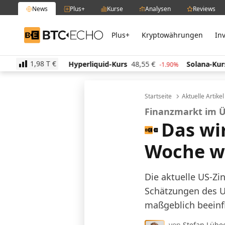
News
Plus+
Kurse
Analysen
Reviews
Plus+
Kryptowährungen
In
BTC-ECHO
1,98 T
€
Hyperliquid-Kurs
48,55
€
Solana-Kurs
62,95
€
-0.80%
-1.90%
-
Startseite
Aktuelle Artike
Finanzmarkt im 
Das wir
Woche w
Die aktuelle US-Zi
Schätzungen des U
maßgeblich beeinf
von
Stefan Lübe