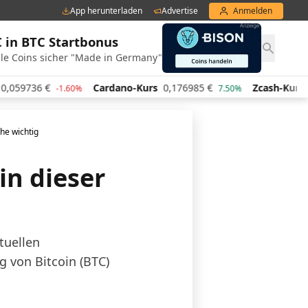
App herunterladen
Advertise
Anmelden
€ in BTC Startbonus
le Coins sicher "Made in Germany"
Cardano-Kurs
0,176985
€
Zcash-Kurs
428,21
€
-1.60%
7.50%
-4
he wichtig
in dieser
tuellen
 von Bitcoin (BTC)