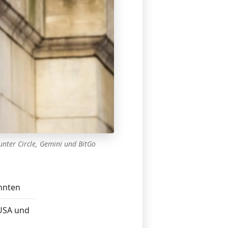
nter Circle, Gemini und BitGo
nnten
 USA und