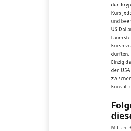
den Kryp
Kurs
jedo
und been
US-Dolla
Lauerste
Kursnive
dürften,
Einzig d
den USA 
zwischenz
Konsolid
Folg
dies
Mit der 