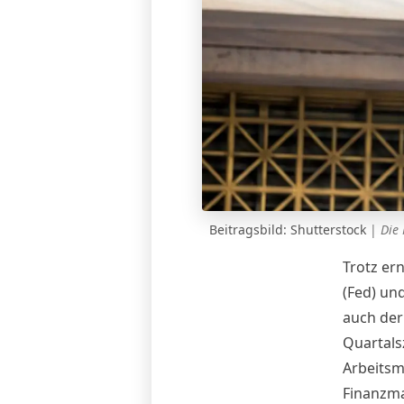
Beitragsbild: Shutterstock
|
Die 
Trotz er
(Fed) un
auch der
Quartals
Arbeitsm
Finanzma