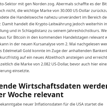
to-Sektor mit gen Norden zog. Abermals schaffte es der
Bit
ch nicht, die wichtige Marke von 30.000 US-Dollar zurück
dete die Handelswoche nahezu unverändert im Bereich de
r. Damit handelt die Krypto-Leitwährung jedoch weiterhin i
llung und in Schlagdistanz zu seinem Jahreshöchstkurs. We
aus für Bitcoin in den kommenden Handelstagen relevant
 kann in der
neuen Kursanalyse vom 2. Mai
nachgelesen we
as Edelmetall Gold konnte im Zuge der anhaltenden Bankenk
kurzfristig auf ein neues Allzeithoch ansteigen und erreich
eitlich die Marke von 2.082 US-Dollar, bevor auch hier eine
ierung einsetzte.
ende Wirtschaftsdaten werde
er Woche relevant
Bekanntgabe neuer Inflationsdaten für die USA startet die