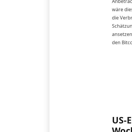
Anbetrac
wäre dies
die Verb
Schätzun
ansetzen
den Bitc
US-E
Woc