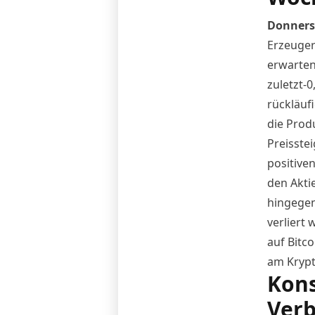
Donnerst
Erzeugerp
erwarten
zuletzt-0
rückläuf
die Prod
Preisste
positive
den Akti
hingegen
verliert
auf Bitc
am Krypt
Kon
Verb