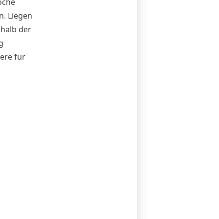
oche
n. Liegen
halb der
g
ere für