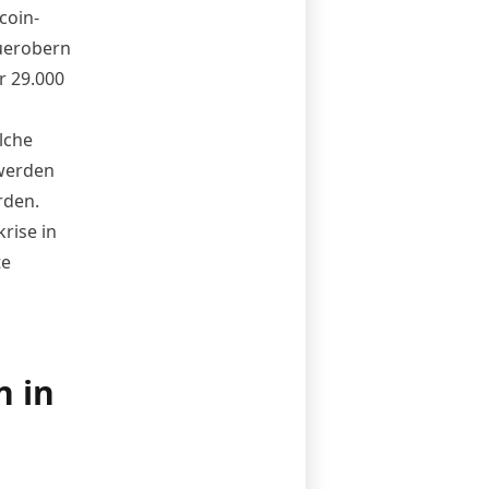
coin-
zuerobern
r 29.000
n
lche
 werden
rden.
rise in
te
n in