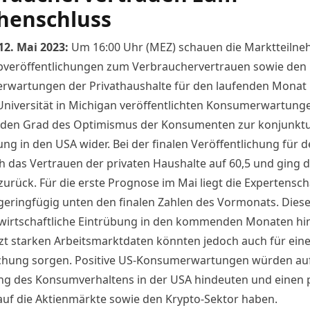
henschluss
12. Mai 2023:
Um 16:00 Uhr (MEZ) schauen die Marktteilne
bveröffentlichungen zum Verbrauchervertrauen sowie den
wartungen der Privathaushalte für den laufenden Monat 
Universität in Michigan veröffentlichten Konsumerwartung
 den Grad des Optimismus der Konsumenten zur konjunktu
ng in den USA wider. Bei der finalen Veröffentlichung für d
ich das Vertrauen der privaten Haushalte auf 60,5 und ging 
 zurück. Für die erste Prognose im Mai liegt die Expertensc
 geringfügig unten den finalen Zahlen des Vormonats. Dies
 wirtschaftliche Eintrübung in den kommenden Monaten hi
tzt starken Arbeitsmarktdaten könnten jedoch auch für ein
hung sorgen. Positive US-Konsumerwartungen würden auf
ng des Konsumverhaltens in der USA hindeuten und einen p
 auf die Aktienmärkte sowie den Krypto-Sektor haben.