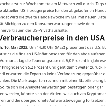
oche erst zur Wochenmitte am Mittwoch voll durch. Tags 
ie aktuellen US-Erzeugerpreise für den abgelaufenen Hand
eendet wird die zweite Handelswoche im Mai mit neuen Date
tät Michigan zu den Konsumerwartungen sowie dem
hervertrauen der US-Privathaushalte.
Verbraucherpreise in den USA
, 10. Mai 2023:
Um 14:30 Uhr (MEZ) präsentiert das U.S. B
atistics die finalen US-Inflationsdaten für den abgelaufene
m Vormonat lag die Teuerungsrate mit 5,0 Prozent im Jahresv
r Prognose von 5,2 Prozent und geht damit weiter zurück. 
ril erwarten die Experten keine Veränderung gegenüber 
ahlen. Die Marktexperten rechnen mit einer Stabilisierung b
 Sollte sich die Analystenerwartungen bestätigen oder gar
en werden, könnte sich der Aktien- wie auch am Kryptomar
ieren und die übergeordnete Aufwärtsbewegung fortsetzen.