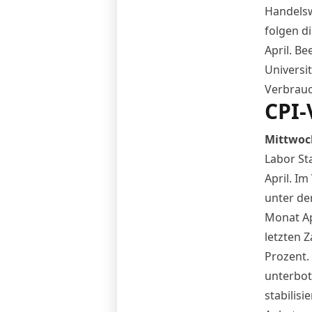
Handelsw
folgen d
April. B
Universi
Verbrauc
CPI-
Mittwoch
Labor St
April. I
unter de
Monat Ap
letzten Z
Prozent.
unterbot
stabilis