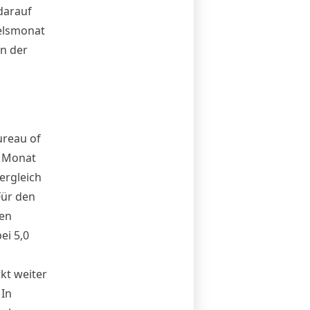
darauf
elsmonat
n der
ureau of
n Monat
ergleich
Für den
den
ei 5,0
kt weiter
 In