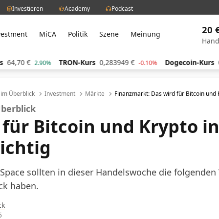
Investieren
Academy
Podcast
20 
vestment
MiCA
Politik
Szene
Meinung
Hand
TRON-Kurs
0,283949
€
Dogecoin-Kurs
0,060842
€
2.90%
-0.10%
l im Überblick
Investment
Märkte
Finanzmarkt: Das wird für Bitcoin und
Überblick
für Bitcoin und Krypto in
ichtig
Space sollten in dieser Handelswoche die folgenden 
ck haben.
ck
5