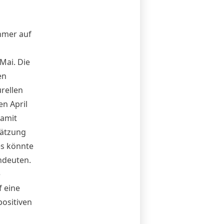
hmer auf
Mai. Die
en
rellen
en April
damit
hätzung
es könnte
ndeuten.
e
 eine
ositiven