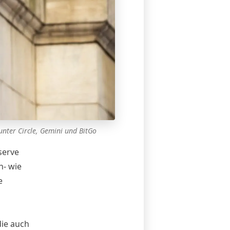
nter Circle, Gemini und BitGo
serve
n- wie
e
die auch