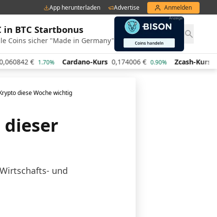
App herunterladen
Advertise
Anmelden
€ in BTC Startbonus
le Coins sicher "Made in Germany"
Cardano-Kurs
0,174006
€
Zcash-Kurs
440,55
€
1.70%
0.90%
0
 Krypto diese Woche wichtig
 dieser
Wirtschafts- und