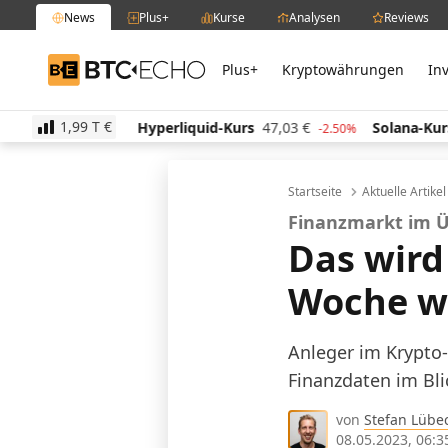
News
Plus+
Kurse
Analysen
Reviews
Plus+
Kryptowährungen
In
BTC-ECHO
1,99 T
€
€
Hyperliquid-Kurs
47,03
€
Solana-Kurs
64,70
€
0.30%
-2.50%
Startseite
Aktuelle Artike
Finanzmarkt im 
Das wird 
Woche w
Anleger im Krypto-
Finanzdaten im Bli
von
Stefan Lübe
08.05.2023, 06:3