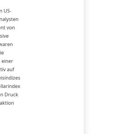
n US-
Analysten
ent von
sive
 waren
ie
 einer
tiv auf
isindizes
llarindex
en Druck
eaktion