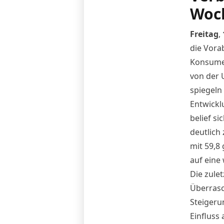
Woc
Freitag
,
die Vora
Konsumer
von der 
spiegeln
Entwicklu
belief s
deutlich
mit 59,8
auf eine
Die zule
Überrasc
Steigeru
Einfluss