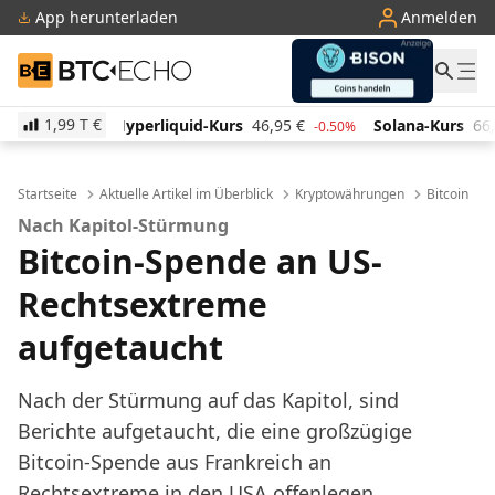
App herunterladen
Anmelden
BTC-ECHO
1,99 T
€
quid-Kurs
46,95
€
Solana-Kurs
66,13
€
TRON-Kur
-0.50%
1.10%
Startseite
Aktuelle Artikel im Überblick
Kryptowährungen
Bitcoin
Nach Kapitol-Stürmung
Bitcoin-Spende an US-
Rechtsextreme
aufgetaucht
Nach der Stürmung auf das Kapitol, sind
Berichte aufgetaucht, die eine großzügige
Bitcoin-Spende aus Frankreich an
Rechtsextreme in den USA offenlegen.