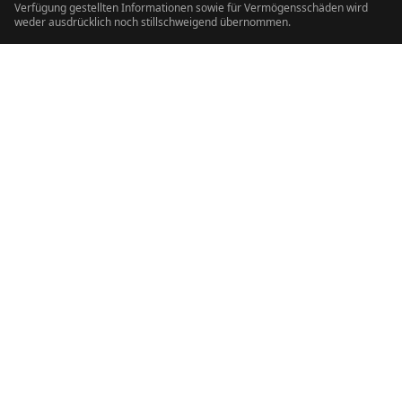
Verfügung gestellten Informationen sowie für Vermögensschäden wird
weder ausdrücklich noch stillschweigend übernommen.