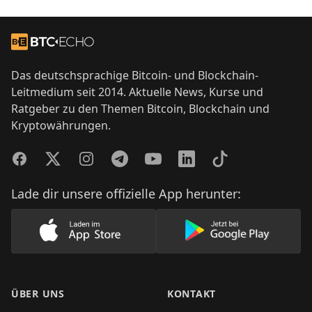
Footer
Zur Startseite
Das deutschsprachige Bitcoin- und Blockchain-
Leitmedium seit 2014. Aktuelle News, Kurse und
Ratgeber zu den Themen Bitcoin, Blockchain und
Kryptowährungen.
Facebook
Twitter
Instagram
Telegram
YouTube
LinkedIn
TikTok
Lade dir unsere offizielle App herunter:
Lade unsere App im AppStore herunter
Lade unsere App
ÜBER UNS
KONTAKT