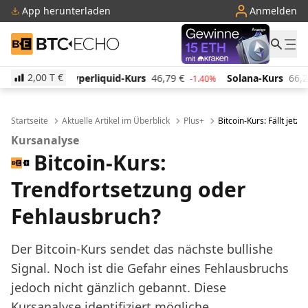
App herunterladen
Anmelden
BTC-ECHO
2,00 T
€
uid-Kurs
46,79
€
Solana-Kurs
66,25
€
TRON-Kurs
-1.40%
0.70%
Startseite
Aktuelle Artikel im Überblick
Plus+
Bitcoin-Kurs: Fällt jetz
Kursanalyse
Bitcoin-Kurs:
Trendfortsetzung oder
Fehlausbruch?
Der Bitcoin-Kurs sendet das nächste bullishe
Signal. Noch ist die Gefahr eines Fehlausbruchs
jedoch nicht gänzlich gebannt. Diese
Kursanalyse identifiziert mögliche