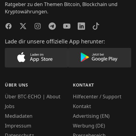
Ratgeber zu den Themen Bitcoin, Blockchain und
Kryptowährungen.
Facebook
Twitter
Instagram
Telegram
YouTube
LinkedIn
TikTok
Lade dir unsere offizielle App herunter:
Lade unsere App im AppStore herunter
Lade unsere App
ÜBER UNS
KONTAKT
Über BTC-ECHO | About
Hilfecenter / Support
Jobs
Kontakt
Mediadaten
Advertising (EN)
Impressum
Werbung (DE)
Datenschutz
Pressebereich