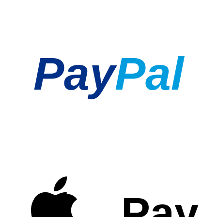
Pay
Pal
Pay