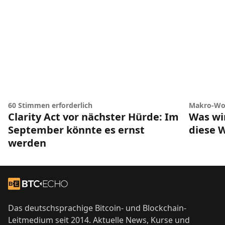
60 Stimmen erforderlich
Makro-Wo
Clarity Act vor nächster Hürde: Im
Was wir
September könnte es ernst
diese 
werden
Footer
Zur Startseite
Das deutschsprachige Bitcoin- und Blockchain-
Leitmedium seit 2014. Aktuelle News, Kurse und