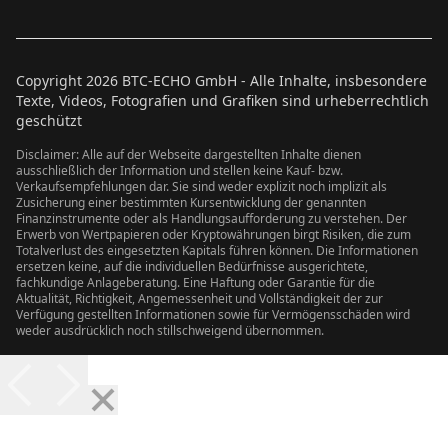
Copyright
2026
BTC-ECHO GmbH - Alle Inhalte, insbesondere
Texte, Videos, Fotografien und Grafiken sind urheberrechtlich
geschützt
Disclaimer: Alle auf der Webseite dargestellten Inhalte dienen
ausschließlich der Information und stellen keine Kauf- bzw.
Verkaufsempfehlungen dar. Sie sind weder explizit noch implizit als
Zusicherung einer bestimmten Kursentwicklung der genannten
Finanzinstrumente oder als Handlungsaufforderung zu verstehen. Der
Erwerb von Wertpapieren oder Kryptowährungen birgt Risiken, die zum
Totalverlust des eingesetzten Kapitals führen können. Die Informationen
ersetzen keine, auf die individuellen Bedürfnisse ausgerichtete,
fachkundige Anlageberatung. Eine Haftung oder Garantie für die
Aktualität, Richtigkeit, Angemessenheit und Vollständigkeit der zur
Verfügung gestellten Informationen sowie für Vermögensschäden wird
weder ausdrücklich noch stillschweigend übernommen.