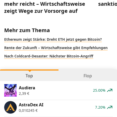
mehr reicht – Wirtschaftsweise
sankti
zeigt Wege zur Vorsorge auf
Mehr zum Thema
Ethereum zeigt Stärke: Dreht ETH jetzt gegen Bitcoin?
Rente der Zukunft – Wirtschaftsweise gibt Empfehlungen
Nach Coldcard-Desaster: Nächster Bitcoin-Angriff
Top
Flop
Audiera
25.00%
2,39
€
AstraDex AI
7.20%
0,010245
€