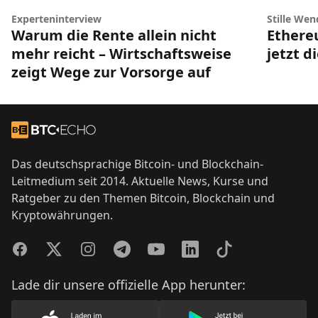
Experteninterview
Stille Wen
Warum die Rente allein nicht
Ethere
mehr reicht – Wirtschaftsweise
jetzt d
zeigt Wege zur Vorsorge auf
Footer
Zur Startseite
Das deutschsprachige Bitcoin- und Blockchain-
Leitmedium seit 2014. Aktuelle News, Kurse und
Ratgeber zu den Themen Bitcoin, Blockchain und
Kryptowährungen.
Facebook
Twitter
Instagram
Telegram
YouTube
LinkedIn
TikTok
Lade dir unsere offizielle App herunter: