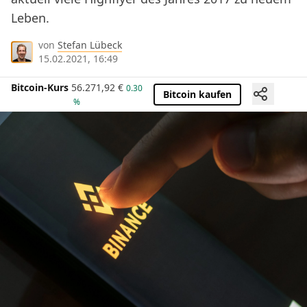
Leben.
von
Stefan Lübeck
15.02.2021, 16:49
Bitcoin-Kurs
56.271,92
€
0.30
Bitcoin kaufen
%