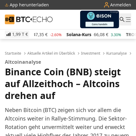
App herunterladen
Anmelden
BTC-ECHO
1,99 T
€
rs
47,35
€
Solana-Kurs
66,08
€
TRON-Kurs
0,284
-2.60%
3.30%
Startseite
Aktuelle Artikel im Überblick
Investment
Kursanalyse
B
Altcoinanalyse
Binance Coin (BNB) steigt
auf Allzeithoch – Altcoins
drehen auf
Neben Bitcoin (BTC) zeigen sich vor allem die
Altcoins weiter in Rallye-Stimmung. Die Sektor-
Rotation geht unvermittelt weiter und erweckt
aktuell viele Highflyer des Jahres 2017 zu neuem