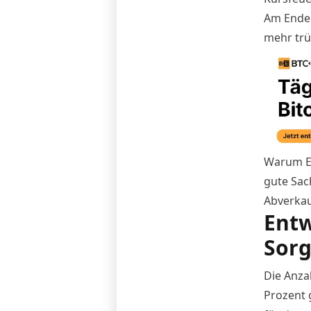
Am Ende 
mehr trü
Warum Ex
gute Sach
Abverkauf
Entw
Sor
Die Anza
Prozent g