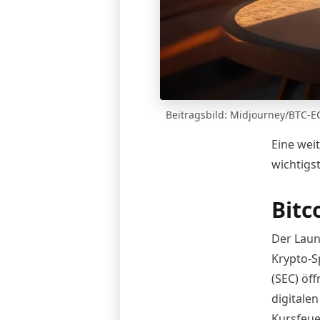
Beitragsbild: Midjourney/BTC-
Eine wei
wichtigs
Bitc
Der Laun
Krypto-S
(SEC) öff
digitale
Kursfeue