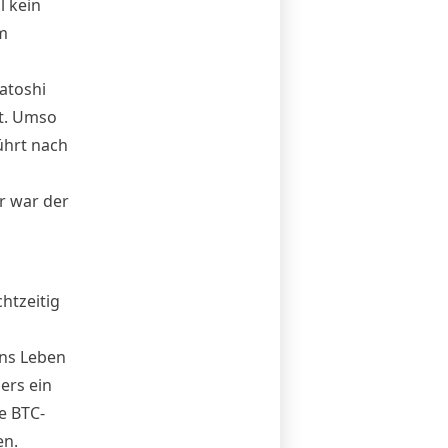
l kein
m
atoshi
rt. Umso
ührt nach
r war der
htzeitig
ns Leben
ers ein
e BTC-
en.