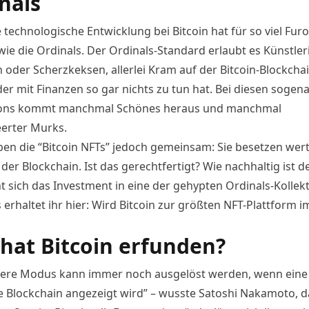
nals
technologische Entwicklung bei Bitcoin hat für so viel Fur
wie die Ordinals. Der Ordinals-Standard erlaubt es Künstler
 oder Scherzkeksen, allerlei Kram auf der Bitcoin-Blockcha
der mit Finanzen so gar nichts zu tun hat. Bei diesen sogen
tions kommt manchmal Schönes heraus und manchmal
eerter Murks.
ben die “Bitcoin NFTs” jedoch gemeinsam: Sie besetzen wert
 der Blockchain. Ist das gerechtfertigt? Wie nachhaltig ist d
t sich das Investment in eine der gehypten Ordinals-Kollek
s erhaltet ihr hier:
Wird Bitcoin zur größten NFT-Plattform i
hat Bitcoin erfunden?
here Modus kann immer noch ausgelöst werden, wenn eine
e Blockchain angezeigt wird” – wusste Satoshi Nakamoto, d