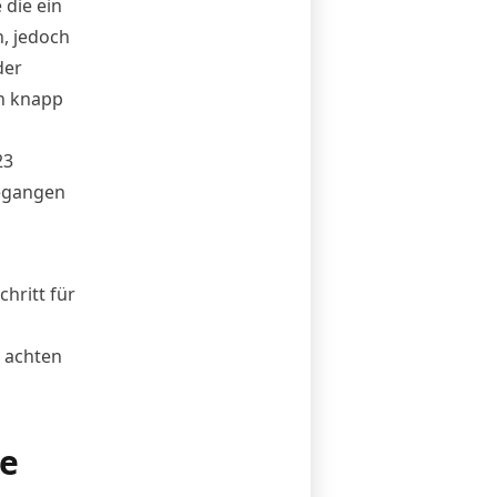
die ein
, jedoch
der
h knapp
23
egangen
hritt für
 achten
ie