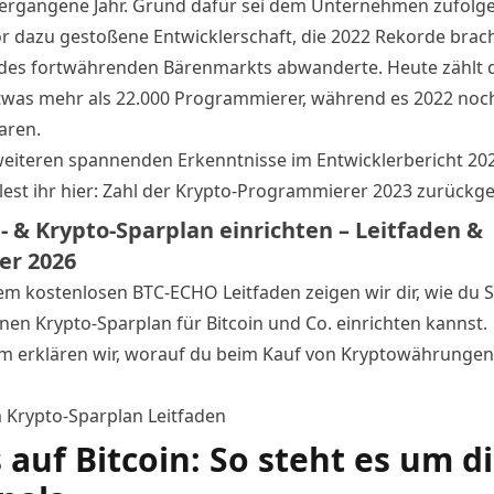
vergangene Jahr. Grund dafür sei dem Unternehmen zufolge 
or dazu gestoßene Entwicklerschaft, die 2022 Rekorde brach
des fortwährenden Bärenmarkts abwanderte. Heute zählt 
twas mehr als 22.000 Programmierer, während es 2022 noc
aren.
eiteren spannenden Erkenntnisse im Entwicklerbericht 20
lest ihr hier:
Zahl der Krypto-Programmierer 2023 zurückg
n- & Krypto-Sparplan einrichten – Leitfaden &
er 2026
em kostenlosen BTC-ECHO Leitfaden zeigen wir dir, wie du Sc
inen Krypto-Sparplan für Bitcoin und Co. einrichten kannst.
 erklären wir, worauf du beim Kauf von Kryptowährungen
m Krypto-Sparplan Leitfaden
 auf Bitcoin: So steht es um d