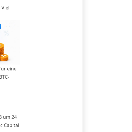
 Viel
ür eine
BTC-
23 um 24
c Capital