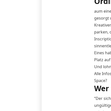
Ordi
aum eine 
gesorgt 
Kreativen
parken, 
Inscrip
sinnentl
Eines ha
Platz auf
Und lohn
Alle Info
Space?
Wer 
“Der sic
ungültig