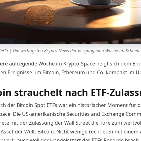
ECHO
|
Die wichtigsten Krypto-News der vergangenen Woche im Schnell
tere aufregende Woche im Krypto-Space neigt sich dem End
ten Ereignisse um Bitcoin, Ethereum und Co. kompakt im Üb
oin strauchelt nach ETF-Zulas
ch der Bitcoin Spot ETFs war ein historischer Moment für 
pace. Die US-amerikanische Securities and Exchange Comm
nete mit der Zulassung der Wall Street die Tore zum wertvol
n Asset der Welt: Bitcoin. Nicht wenige rechneten mit einem
rwerk, auch weil der Handelsstart der ETFs Rekorde brach.