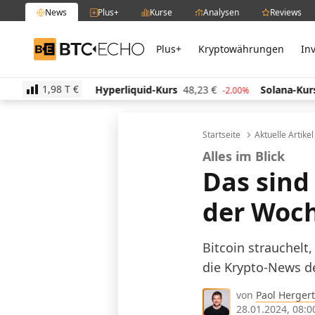
News
Plus+
Kurse
Analysen
Reviews
Plus+
Kryptowährungen
In
BTC-ECHO
1,98 T
€
Hyperliquid-Kurs
48,23
€
Solana-Kurs
63,52
€
-1.20%
-2.00%
-0
Startseite
Aktuelle Artike
Alles im Blick
Das sind
der Woc
Bitcoin strauchelt
die Krypto-News d
von
Paol Hergert
28.01.2024, 08:0