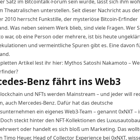
ter Satz im Bitcointalk-Forum sein würde, lässt sich ihm woh
 Theatralischen unterstellen. Seit dieser Nachricht aus de
 2010 herrscht Funkstille, der mysteriöse Bitcoin-Erfinder
nd. Was neben seinem Werk blieb, sind viele Fragen. Wer S
 war, ob eine Person oder mehrere, ist bis heute ungeklä
kulationen und vermeintliche Spuren gibt es. Eine davon f
and.
etten Artikel lest ihr hier:
Mythos Satoshi Nakamoto – We
rfinder?
edes-Benz fährt ins Web3
Blockchain und NFTs werden Mainstream – und jeder will rec
in, auch Mercedes-Benz. Dafür hat das deutsche
nsunternehmen ein eigenes Web3-Team – genannt 0xNXT – i
 Doch steckt hinter den
NFT
-Kollektionen des Luxusautobau
ehrwert oder handelt es sich bloß um Marketing. Das wollt
 Timo Heuer, Head of Collector Experience bei 0xNXT, wiss