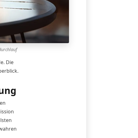
durchlauf
e. Die
erblick.
sung
den
ission
lsten
 wahren