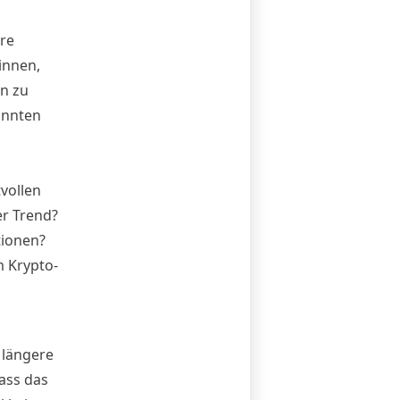
ore
innen,
in zu
annten
vollen
er Trend?
tionen?
m Krypto-
 längere
ass das