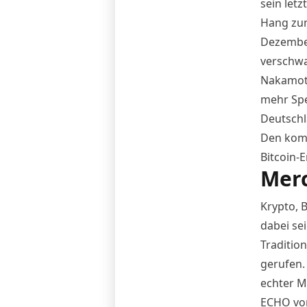
sein letz
Hang zum
Dezember
verschwa
Nakamoto
mehr Spe
Deutschl
Den kompl
Bitcoin-E
Merc
Krypto, 
dabei se
Traditio
gerufen.
echter M
ECHO von