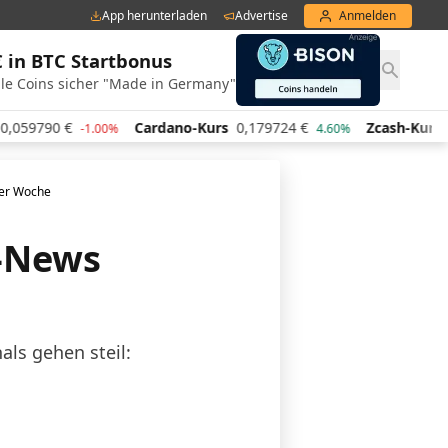
App herunterladen
Advertise
Anmelden
€ in BTC Startbonus
le Coins sicher "Made in Germany"
Cardano-Kurs
0,179724
€
Zcash-Kurs
428,83
€
-1.00%
4.60%
-4.
der Woche
o-News
als gehen steil: