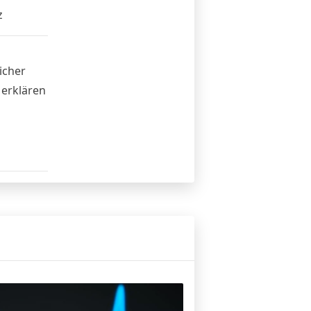
z
icher
 erklären