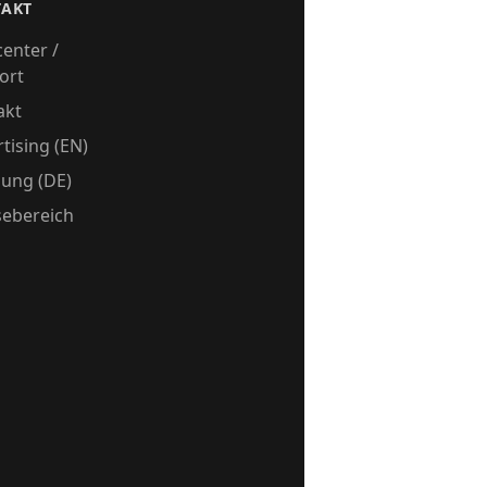
AKT
center /
ort
akt
tising (EN)
ung (DE)
sebereich