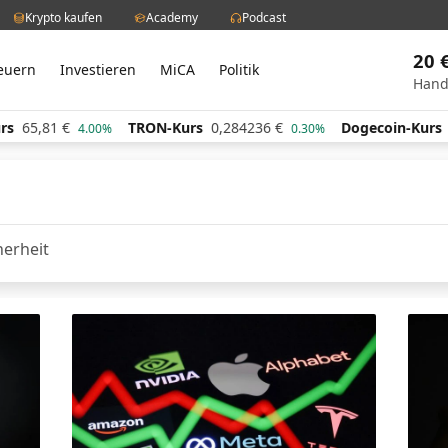
Krypto kaufen
Academy
Podcast
20 
euern
Investieren
MiCA
Politik
Hand
65,81
€
TRON-Kurs
0,284236
€
Dogecoin-Kurs
0
4.00%
0.30%
herheit