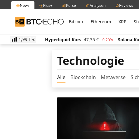
News
Plus+
Kurse
Analysen
Reviews
Bitcoin
Ethereum
XRP
St
BTC-ECHO
1,99 T
€
s
522,60
€
Hyperliquid-Kurs
47,35
€
Solana-Kurs
2.10%
-0.20%
Technologie
Alle
Blockchain
Metaverse
Sic