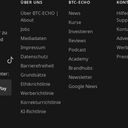
ÜBER UNS
BTC-ECHO
KONT
Über BTC-ECHO |
News
Hilfe
About
Supp
Kurse
Jobs
Kont
Investieren
r zu
Mediadaten
Adver
nd
Reviews
Impressum
Werb
Podcast
Datenschutz
Pres
Academy
kedIn
TikTok
Barrierefreiheit
Brandhubs
nter:
Grundsätze
Newsletter
Ethikrichtlinie
Google News
Store herunter
 unsere App im PlayStore herunter
Werberichtlinie
Korrekturrichtlinie
KI-Richtlinie