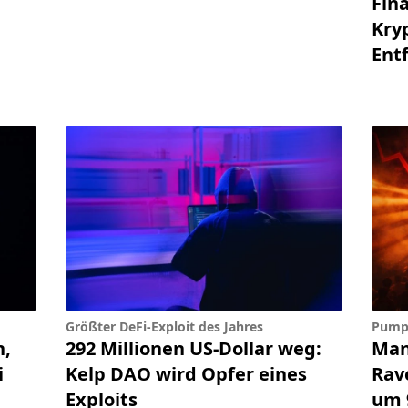
Fin
Kry
Ent
Größter DeFi-Exploit des Jahres
Pump
n,
292 Millionen US-Dollar weg:
Man
i
Kelp DAO wird Opfer eines
Rav
Exploits
um 