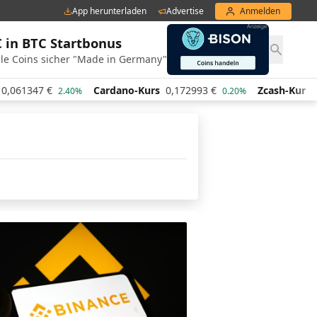
App herunterladen
Advertise
Anmelden
€ in BTC Startbonus
le Coins sicher "Made in Germany"
,061347
€
Cardano-Kurs
0,172993
€
Zcash-Kurs
43
2.40%
0.20%