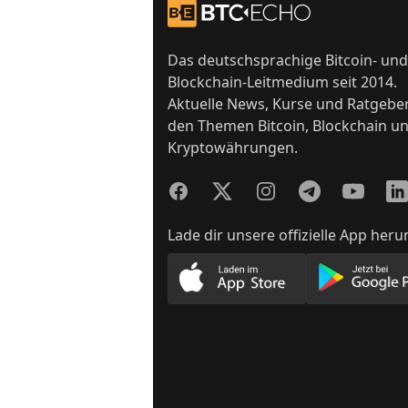
Zur Startseite
Das deutschsprachige Bitcoin- und
Blockchain-Leitmedium seit 2014.
Aktuelle News, Kurse und Ratgebe
den Themen Bitcoin, Blockchain u
Kryptowährungen.
Facebook
Twitter
Instagram
Telegram
YouTube
Lin
Lade dir unsere offizielle App heru
Lade unsere App im App
Lade