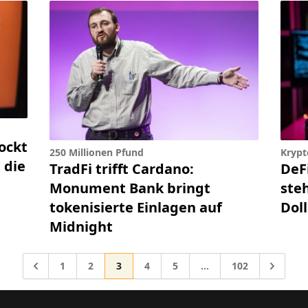
ockt
250 Millionen Pfund
Krypt
 die
TradFi trifft Cardano:
DeF
Monument Bank bringt
steh
tokenisierte Einlagen auf
Doll
Midnight
Gehe zur Seite
Gehe zur Seite
Gehe zur Seite
Gehe zur Seite
Gehe zur Seite
Gehe zur Seite
Gehe zu
1
2
3
4
5
…
102
Zwischenseiten wegge
Gehe zu