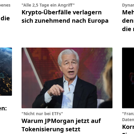
benes
"Alle 2,5 Tage ein Angriff"
Dynam
Krypto-Überfälle verlagern
Meh
die
sich zunehmend nach Europa
den
die 
en:
"Nicht nur bei ETFs"
"Fran
Warum JPMorgan jetzt auf
Daten
Kor
Tokenisierung setzt