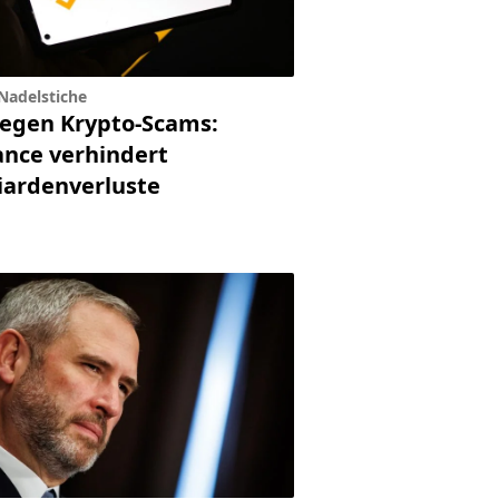
 Nadelstiche
gegen Krypto-Scams:
ance verhindert
liardenverluste