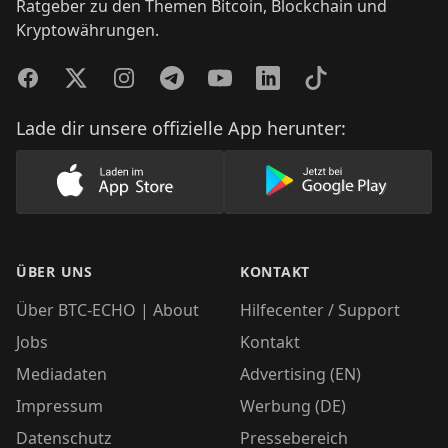
Ratgeber zu den Themen Bitcoin, Blockchain und
Kryptowährungen.
Facebook
Twitter
Instagram
Telegram
YouTube
LinkedIn
TikTok
Lade dir unsere offizielle App herunter:
Lade unsere App im AppStore herunter
Lade unsere App
ÜBER UNS
KONTAKT
Über BTC-ECHO | About
Hilfecenter / Support
Jobs
Kontakt
Mediadaten
Advertising (EN)
Impressum
Werbung (DE)
Datenschutz
Pressebereich