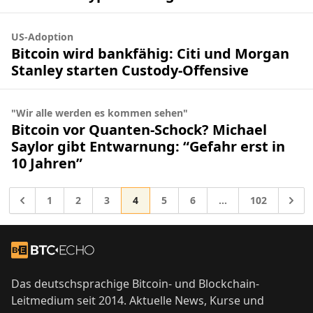
US-Adoption
Bitcoin wird bankfähig: Citi und Morgan
Stanley starten Custody-Offensive
"Wir alle werden es kommen sehen"
Bitcoin vor Quanten-Schock? Michael
Saylor gibt Entwarnung: “Gefahr erst in
10 Jahren”
Gehe zur Seite
Gehe zur Seite
Gehe zur Seite
Gehe zur Seite
Gehe zur Seite
Gehe zur Seite
Gehe zur Sei
Gehe 
1
2
3
4
5
6
…
102
Zwischenseiten we
Gehe zu
Footer
Zur Startseite
Das deutschsprachige Bitcoin- und Blockchain-
Leitmedium seit 2014. Aktuelle News, Kurse und