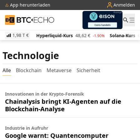
App herunterladen
Anmelden
BTC-ECHO
1,98 T
€
511,60
€
Hyperliquid-Kurs
48,62
€
Solana-Kurs
6
-0.80%
-1.90%
Technologie
Alle
Blockchain
Metaverse
Sicherheit
Innovationen in der Krypto-Forensik
Chainalysis bringt KI-Agenten auf die
Blockchain-Analyse
Industrie in Aufruhr
Google warnt: Quantencomputer