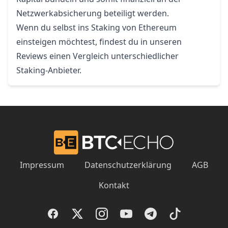
Netzwerkabsicherung beteiligt werden.
Wenn du selbst ins Staking von Ethereum
einsteigen möchtest, findest du in unseren
Reviews einen
Vergleich unterschiedlicher
Staking-Anbieter
.
Impressum
Datenschutzerklärung
AGB
Kontakt
Facebook
Twitter
Instagram
YouTube
Telegram
TikTok