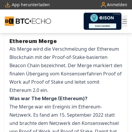
App herunterladen
Anmelden
BTC-ECHO
Zum Inhalt springen
Ethereum Merge
Als Merge wird die Verschmelzung der Ethereum
Blockchain mit der Proof-of-Stake-basierten
Beacon Chain bezeichnet. Der Merge markiert den
finalen Übergang vom Konsensverfahren Proof of
Work auf Proof of Stake und leitet somit
Ethereum 2.0 ein.
Was war The Merge (Ethereum)?
The Merge war ein Ereignis im Ethereum-
Netzwerk. Es fand am 15. September 2022 statt
und brachte dem Netzwerk den Konsenswechsel
von
Proof of Work
auf
Proof of Stake
. Damit hat