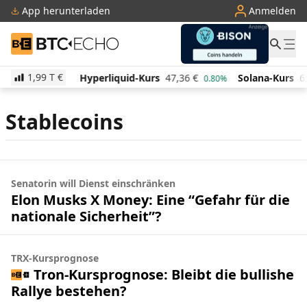
App herunterladen
Anmelden
BTC-ECHO
1,99 T
€
521,30
€
Hyperliquid-Kurs
47,36
€
Solana-Kurs
6
1.40%
0.80%
Stablecoins
Senatorin will Dienst einschränken
Elon Musks X Money: Eine “Gefahr für die
nationale Sicherheit”?
TRX-Kursprognose
Tron-Kursprognose: Bleibt die bullishe
Rallye bestehen?