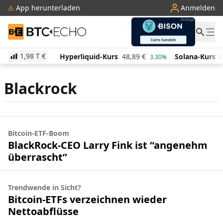
App herunterladen
Anmelden
BTC-ECHO
1,98 T
€
514,30
€
Hyperliquid-Kurs
48,89
€
Solana-Kurs
6
-0.50%
3.30%
Blackrock
Bitcoin-ETF-Boom
BlackRock-CEO Larry Fink ist “angenehm
überrascht”
Trendwende in Sicht?
Bitcoin-ETFs verzeichnen wieder
Nettoabflüsse