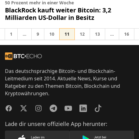
50 Prozent mehr in einer Woche
BlackRock kauft weiter Bitcoin: 3,2
Milliarden US-Dollar in Besitz
Gehe zur Seite
Gehe zur Seite
Gehe zur Seite
Gehe zur Seite
Gehe zur Seite
Gehe zur Seite
Gehe z
G
1
…
9
10
11
12
13
…
16
Zwischenseiten weggelassen
Zwischenseit
ehe zu
Footer
Zur Startseite
Das deutschsprachige Bitcoin- und Blockchain-
Leitmedium seit 2014. Aktuelle News, Kurse und
Ratgeber zu den Themen Bitcoin, Blockchain und
Kryptowährungen.
Facebook
Twitter
Instagram
Telegram
YouTube
LinkedIn
TikTok
Lade dir unsere offizielle App herunter: