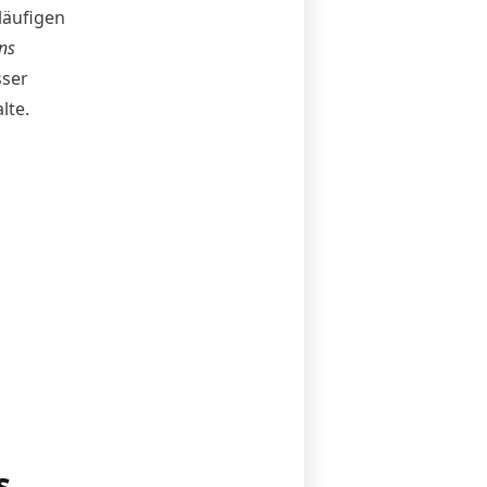
läufigen
ns
sser
lte.
s