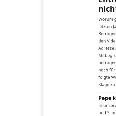
nich
Worum gi
letzten J
Betrüger:
den Vide
Adresse 
Mitbegrü
betrüger
noch für
folgte Wo
Klage zu
Pepe k
In unser
und Schri