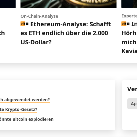
Expert
On-Chain-Analyse
I
Ethereum-Analyse: Schafft
Hörh
ch
es ETH endlich über die 2.000
mich 
US-Dollar?
Kavi
Ve
noch abgewendet werden?
Ap
ste Krypto-Gesetz?
nnte Bitcoin explodieren