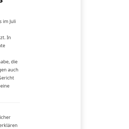
ts
im Juli
t. In
mte
abe, die
gen auch
Gericht
seine
icher
erklären