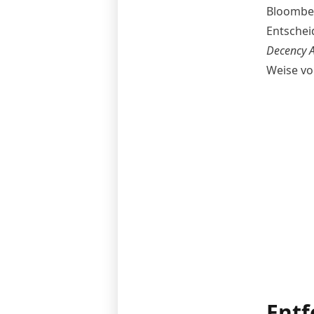
Bloomber
Entschei
Decency A
Weise vo
Entf