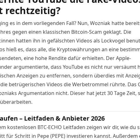
t rechtzeitig?
ng es in dem vorliegenden Fall? Nun, Wozniak hatte berei
ahres
gegen einen klassischen Bitcoin-Scam geklagt. Die
innen hatten ihn in gefälschten Videos als Lockvogel benutz
os hieß es, dass alle, die Kryptowährungen an eine bestim
sendeten, eine hohe Rendite dafür erhielten. Der Apple-
nder argumentierte, dass YouTube es nicht nur versäumt h
ischen Anzeigen zu entfernen, sondern überdies mit Anzei
 die betrügerischen Videos die Werbetrommel rührte. Das 
zniaks Argumentation nicht. Dieser hat jetzt 30 Tage Zeit, 
 überarbeiten.
aufen – Leitfaden & Anbieter 2026
em kostenlosen BTC-ECHO Leitfaden zeigen wir dir, wie du s
tt für Schritt in Pepe (PEPE) investieren kannst. Außerdem 