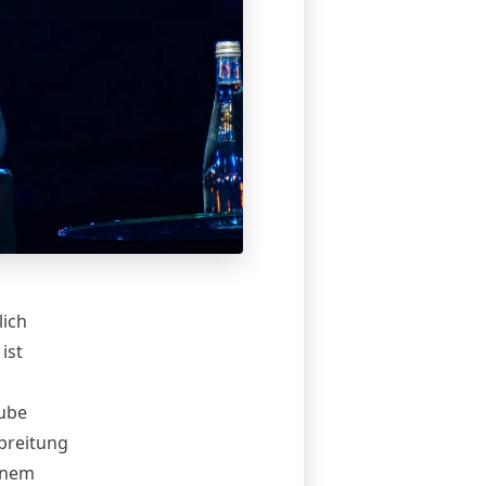
lich
ist
Tube
breitung
inem