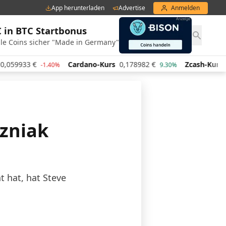
App herunterladen
Advertise
Anmelden
€ in BTC Startbonus
le Coins sicher "Made in Germany"
Cardano-Kurs
0,178982
€
Zcash-Kurs
428,15
€
-1.40%
9.30%
-
zniak
 hat, hat Steve