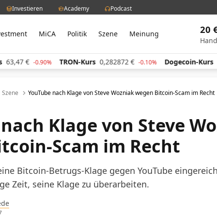
Investieren
Academy
Podcast
20 
vestment
MiCA
Politik
Szene
Meinung
Hand
TRON-Kurs
0,282872
€
Dogecoin-Kurs
0,059933
€
0.90%
-0.10%
Szene
YouTube nach Klage von Steve Wozniak wegen Bitcoin-Scam im Recht
r
nach Klage von Steve Wo
tcoin-Scam im Recht
ine Bitcoin-Betrugs-Klage gegen YouTube eingereicht
e Zeit, seine Klage zu überarbeiten.
ede
7