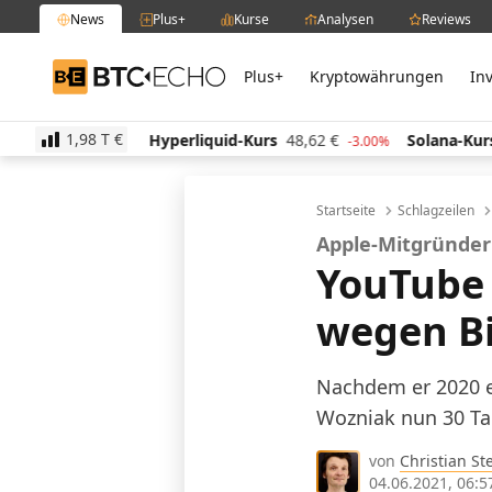
News
Plus+
Kurse
Analysen
Reviews
Plus+
Kryptowährungen
In
BTC-ECHO
1,98 T
€
Hyperliquid-Kurs
48,62
€
Solana-Kurs
63,47
€
-1.60%
-3.00%
-
Startseite
Schlagzeilen
Apple-Mitgründe
YouTube 
wegen Bi
Nachdem er 2020 e
Wozniak nun 30 Tag
von
Christian St
04.06.2021, 06:5