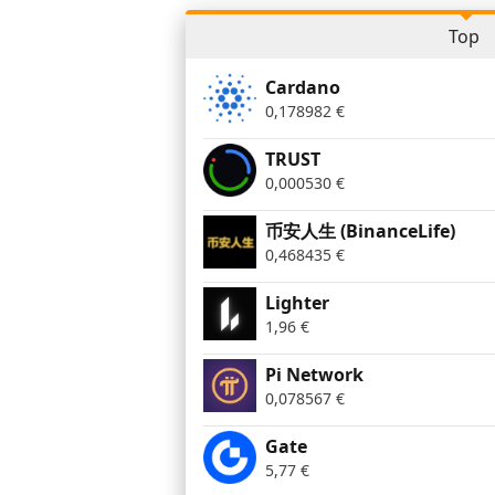
Top
Cardano
0,178982
€
TRUST
0,000530
€
币安人生 (BinanceLife)
0,468435
€
Lighter
1,96
€
Pi Network
0,078567
€
Gate
5,77
€