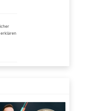
icher
 erklären