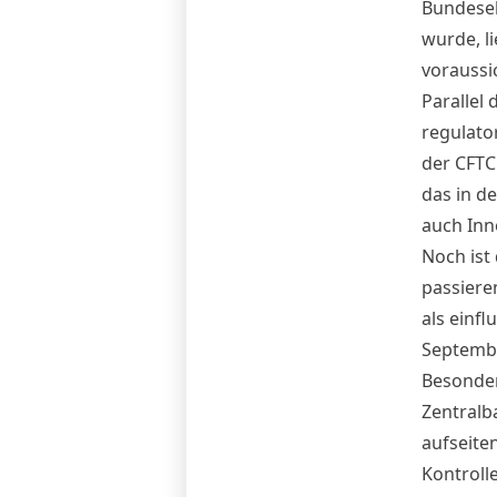
Bundeseb
wurde, l
voraussi
Parallel
regulato
der CFTC 
das in d
auch Inn
Noch ist
passiere
als einfl
Septembe
Besonder
Zentralb
aufseite
Kontroll