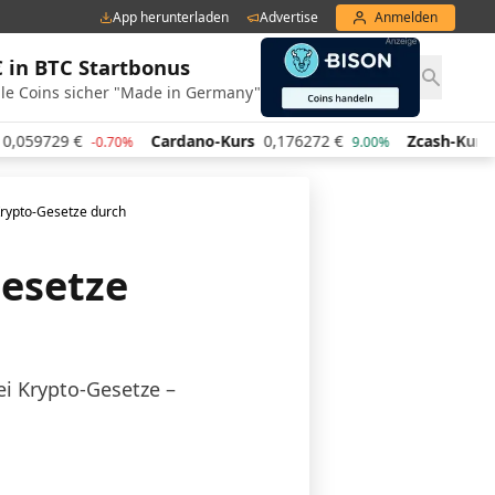
App herunterladen
Advertise
Anmelden
€ in BTC Startbonus
le Coins sicher "Made in Germany"
729
€
Cardano-Kurs
0,176272
€
Zcash-Kurs
428,8
-0.70%
9.00%
rypto-Gesetze durch
Gesetze
i Krypto-Gesetze –