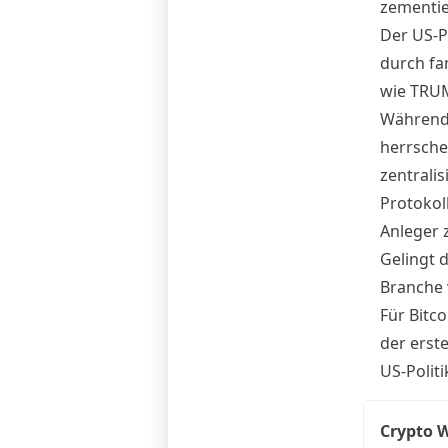
zementie
Der US-P
durch fa
wie TRUM
Während d
herrsche
zentralis
Protokol
Anleger 
Gelingt 
Branche 
Für Bitco
der erste
US-Polit
Crypto W