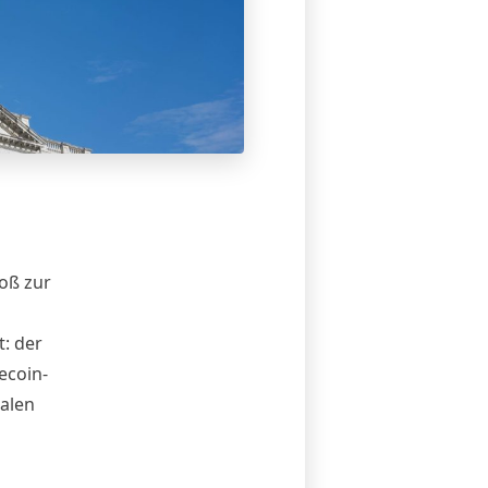
oß zur
: der
ecoin-
talen