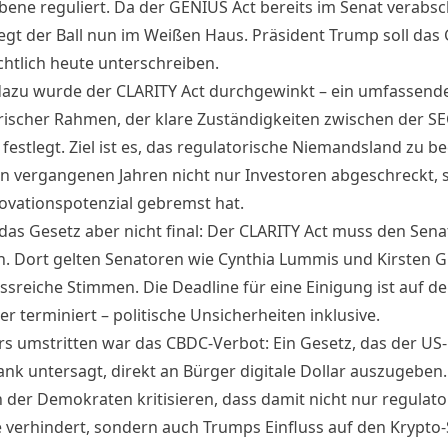
ene reguliert. Da der GENIUS Act bereits im Senat verabsc
iegt der Ball nun im Weißen Haus. Präsident Trump soll das
chtlich heute unterschreiben.
 dazu wurde der CLARITY Act durchgewinkt – ein umfassend
rischer Rahmen, der klare Zuständigkeiten zwischen der S
festlegt. Ziel ist es, das regulatorische Niemandsland zu b
en vergangenen Jahren nicht nur Investoren abgeschreckt,
ovationspotenzial gebremst hat.
 das Gesetz aber nicht final: Der CLARITY Act muss den Sena
n. Dort gelten Senatoren wie Cynthia Lummis und Kirsten Gi
ussreiche Stimmen. Die Deadline für eine Einigung ist auf de
r terminiert –
politische Unsicherheiten inklusive
.
s umstritten war das CBDC-Verbot: Ein Gesetz, das der US-
ank untersagt, direkt an Bürger digitale Dollar auszugeben
n der Demokraten kritisieren, dass damit nicht nur regulato
e verhindert, sondern auch Trumps Einfluss auf den Krypto