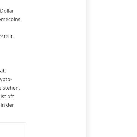
Dollar
emecoins
tellt,
ät:
ypto-
e stehen.
ist oft
 in der