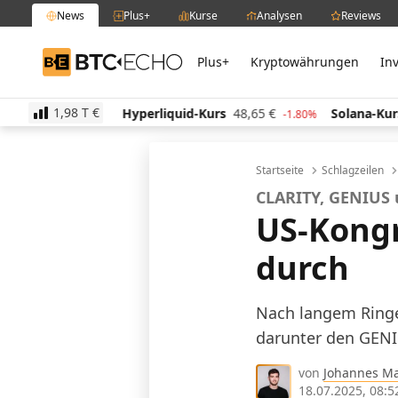
News
Plus+
Kurse
Analysen
Reviews
Plus+
Kryptowährungen
In
BTC-ECHO
1,98 T
€
,89
€
Hyperliquid-Kurs
48,65
€
Solana-Kurs
63,2
-1.30%
-1.80%
Startseite
Schlagzeilen
CLARITY, GENIUS
US-Kongr
durch
Nach langem Ringe
darunter den GENIU
von
Johannes M
18.07.2025, 08:5