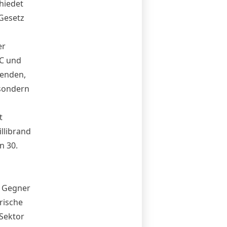
hiedet
 Gesetz
er
EC und
eenden,
 sondern
t
llibrand
n 30.
. Gegner
rische
-Sektor