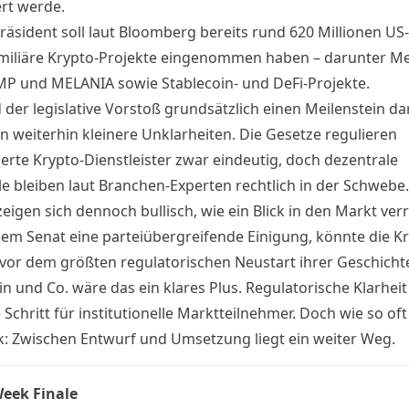
rt werde.
räsident soll laut Bloomberg bereits rund 620 Millionen US-
miliäre Krypto-Projekte eingenommen haben – darunter M
P und MELANIA sowie Stablecoin- und DeFi-Projekte.
er legislative Vorstoß grundsätzlich einen Meilenstein dars
n weiterhin kleinere Unklarheiten. Die Gesetze regulieren
ierte Krypto-Dienstleister zwar eindeutig, doch dezentrale
le bleiben laut Branchen-Experten rechtlich in der Schwebe.
zeigen sich dennoch bullisch, wie ein
Blick in den Markt
verr
dem Senat eine parteiübergreifende Einigung, könnte die Kr
vor dem größten regulatorischen Neustart ihrer Geschicht
in und Co. wäre das ein klares Plus. Regulatorische Klarheit 
 Schritt für institutionelle Marktteilnehmer. Doch wie so oft
ik: Zwischen Entwurf und Umsetzung liegt ein weiter Weg.
eek Finale