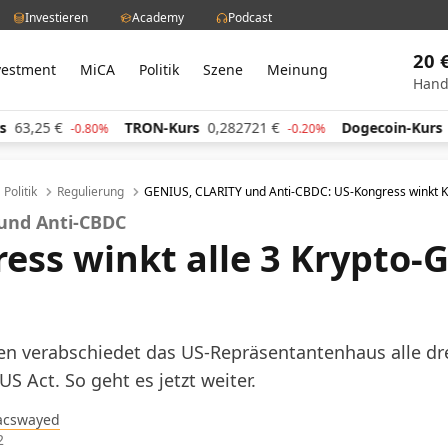
Investieren
Academy
Podcast
20 
vestment
MiCA
Politik
Szene
Meinung
Hand
5
€
TRON-Kurs
0,282721
€
Dogecoin-Kurs
0,059
-0.80%
-0.20%
Politik
Regulierung
GENIUS, CLARITY und Anti-CBDC: US-Kongress winkt K
 und Anti-CBDC
ess winkt alle 3 Krypto-
n verabschiedet das US-Repräsentantenhaus alle dre
S Act. So geht es jetzt weiter.
acswayed
2