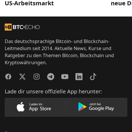
US-Arbeitsmarkt
neue D
Footer
Zur Startseite
Das deutschsprachige Bitcoin- und Blockchain-
Leitmedium seit 2014. Aktuelle News, Kurse und
Ratgeber zu den Themen Bitcoin, Blockchain und
Kryptowährungen.
Facebook
Twitter
Instagram
Telegram
YouTube
LinkedIn
TikTok
Lade dir unsere offizielle App herunter:
Lade unsere App im AppStore herunter
Lade unsere App