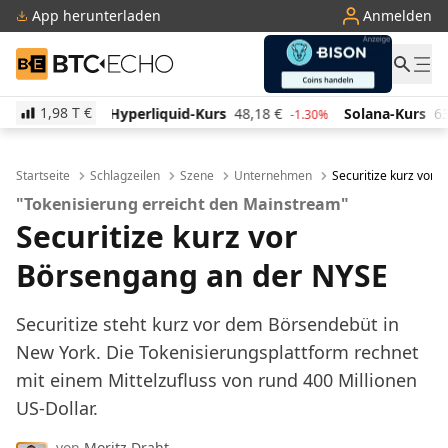
App herunterladen
Anmelden
BTC-ECHO
1,98 T
€
quid-Kurs
48,18
€
Solana-Kurs
63,04
€
TRON-Kur
-1.30%
-1.80%
Startseite
Schlagzeilen
Szene
Unternehmen
Securitize kurz vor
"Tokenisierung erreicht den Mainstream"
Securitize kurz vor
Börsengang an der NYSE
Securitize steht kurz vor dem Börsendebüt in
New York. Die Tokenisierungsplattform rechnet
mit einem Mittelzufluss von rund 400 Millionen
US-Dollar.
von
Moritz Draht