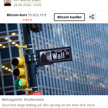
28.06.2026, 10:05
Bitcoin-Kurs
55.623,19
€
Bitcoin kaufen
-0.80 %
Beitragsbild: Shutterstock
Securitize wagt Anfang Juli den Sprung an die New York Stock