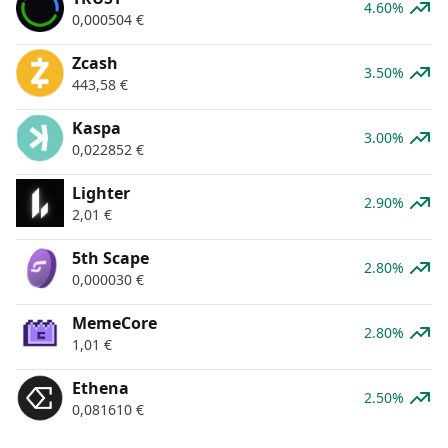
4.60%
0,000504
€
Zcash
3.50%
443,58
€
Kaspa
3.00%
0,022852
€
Lighter
2.90%
2,01
€
5th Scape
2.80%
0,000030
€
MemeCore
2.80%
1,01
€
Ethena
2.50%
0,081610
€