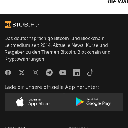
die Wal
Footer
Zur Startseite
Das deutschsprachige Bitcoin- und Blockchain-
Leitmedium seit 2014. Aktuelle News, Kurse und
Ratgeber zu den Themen Bitcoin, Blockchain und
Kryptowährungen.
Facebook
Twitter
Instagram
Telegram
YouTube
LinkedIn
TikTok
Lade dir unsere offizielle App herunter:
Lade unsere App im AppStore herunter
Lade unsere App
ÜBER UNS
KONTAKT