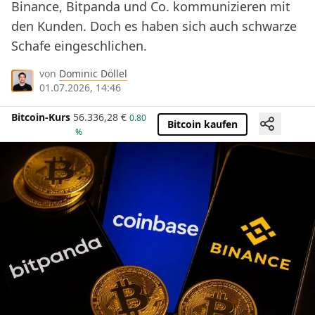
Binance, Bitpanda und Co. kommunizieren mit
den Kunden. Doch es haben sich auch schwarze
Schafe eingeschlichen.
von
Dominic Döllel
01.07.2026, 14:46
Bitcoin-Kurs
56.336,28
€
0.80
Bitcoin kaufen
%