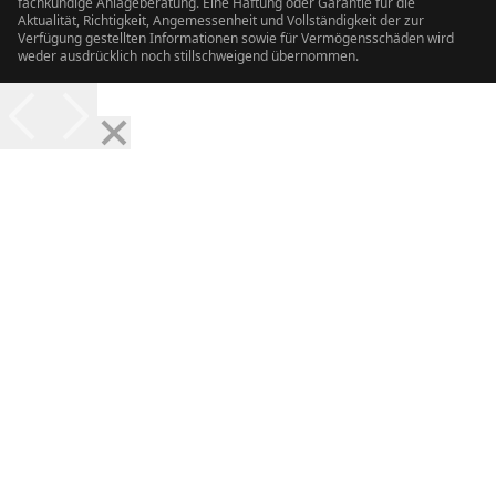
fachkundige Anlageberatung. Eine Haftung oder Garantie für die
Aktualität, Richtigkeit, Angemessenheit und Vollständigkeit der zur
Verfügung gestellten Informationen sowie für Vermögensschäden wird
weder ausdrücklich noch stillschweigend übernommen.