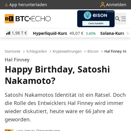
App herunterladen
Anmelden
BTC-ECHO
1,98 T
€
Hyperliquid-Kurs
49,07
€
Solana-Kurs
63,99
€
TR
3.40%
0.50%
Startseite
Schlagzeilen
Kryptowährungen
Bitcoin
Hal Finney: Hap
Hal Finney
Happy Birthday, Satoshi
Nakamoto?
Satoshi Nakamotos Identität ist ein Rätsel. Doch
die Rolle des Entwicklers Hal Finney wird immer
wieder diskutiert, heute wäre er 66 Jahre alt
geworden.
von
Jonas Oppermann