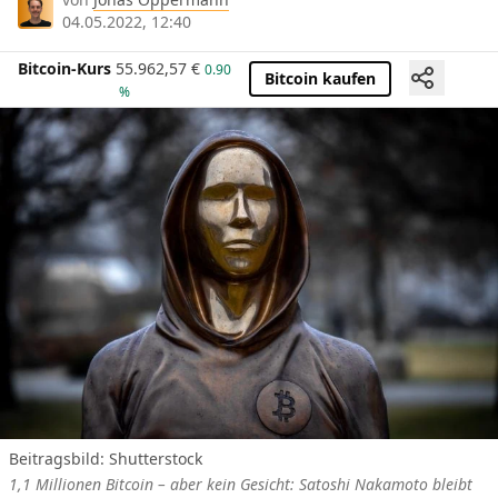
04.05.2022, 12:40
Bitcoin-Kurs
55.962,57
€
0.90
Bitcoin kaufen
%
Beitragsbild: Shutterstock
1,1 Millionen Bitcoin – aber kein Gesicht: Satoshi Nakamoto bleibt