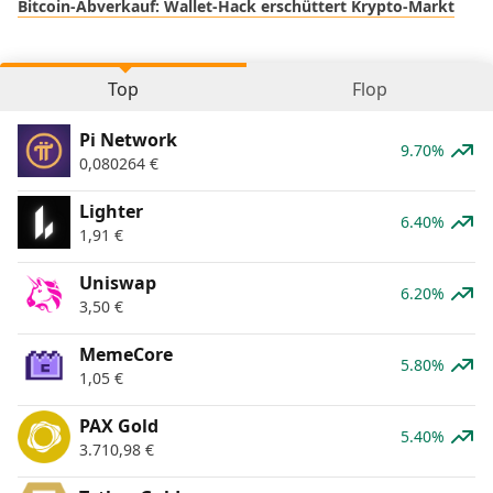
Bitcoin-Abverkauf: Wallet-Hack erschüttert Krypto-Markt
Top
Flop
Pi Network
9.70%
0,080264
€
Lighter
6.40%
1,91
€
Uniswap
6.20%
3,50
€
MemeCore
5.80%
1,05
€
PAX Gold
5.40%
3.710,98
€