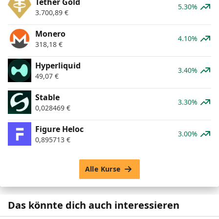
Tether Gold
5.30%
3.700,89
€
Monero
4.10%
318,18
€
Hyperliquid
3.40%
49,07
€
​​Stable
3.30%
0,028469
€
Figure Heloc
3.00%
0,895713
€
Alle Kurse
Das könnte dich auch interessieren