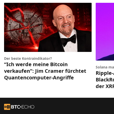
Der beste Kontraindikator?
“Ich werde meine Bitcoin
Solana ma
verkaufen”: Jim Cramer fürchtet
Ripple-
Quantencomputer-Angriffe
BlackRo
der XR
Footer
Zur Startseite