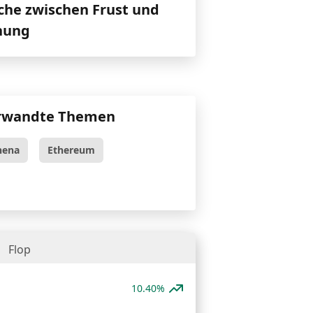
che zwischen Frust und
nung
rwandte Themen
hena
Ethereum
Flop
10.40%