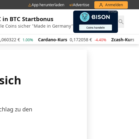
App herunterladen
Advertise
Anmelden
€ in BTC Startbonus
le Coins sicher "Made in Germany"
Cardano-Kurs
0,172058
€
Zcash-Kurs
443,71
€
1.00%
-4.40%
4
sich
chlag zu den