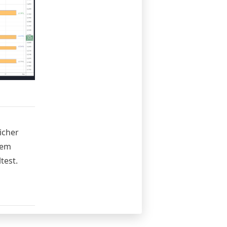
icher
dem
test.