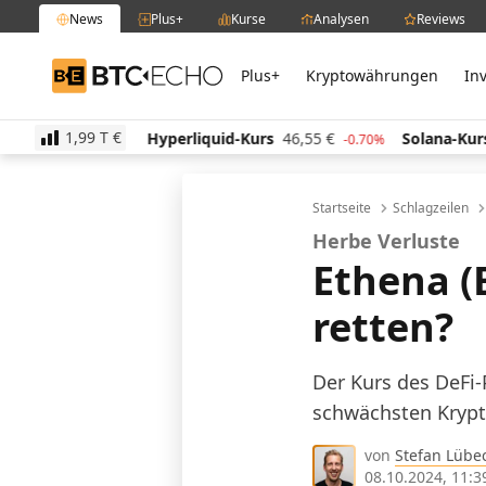
News
Plus+
Kurse
Analysen
Reviews
Plus+
Kryptowährungen
In
BTC-ECHO
1,99 T
€
€
Hyperliquid-Kurs
46,55
€
Solana-Kurs
63,54
€
0.00%
-0.70%
Startseite
Schlagzeilen
Herbe Verluste
Ethena (
retten?
Der Kurs des DeFi-
schwächsten Krypt
von
Stefan Lübe
08.10.2024, 11:3