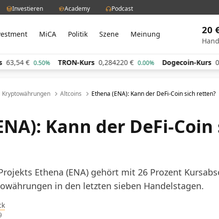
Investieren
Academy
Podcast
20 
vestment
MiCA
Politik
Szene
Meinung
Hand
TRON-Kurs
0,284220
€
Dogecoin-Kurs
0,060322
€
0.50%
0.00%
Kryptowährungen
Altcoins
Ethena (ENA): Kann der DeFi-Coin sich retten?
ENA): Kann der DeFi-Coin 
Projekts Ethena (ENA) gehört mit 26 Prozent Kursabs
owährungen in den letzten sieben Handelstagen.
ck
9