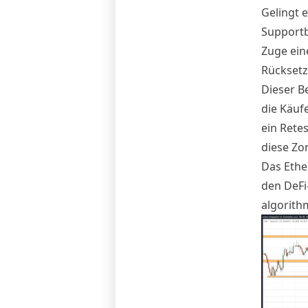
Gelingt 
Supportb
Zuge ein
Rücksetz
Dieser B
die Käufe
ein Retes
diese Zon
Das Ethe
den DeFi
algorith