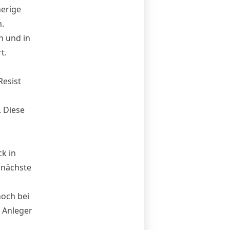
herige
.
n und in
t.
Resist
. Diese
k in
 nächste
hoch bei
 Anleger