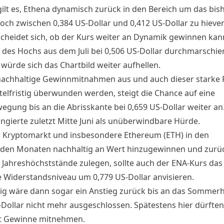
ilt es, Ethena dynamisch zurück in den Bereich um das bis
ch zwischen 0,384 US-Dollar und 0,412 US-Dollar zu hieven
scheidet sich, ob der Kurs weiter an Dynamik gewinnen kan
 des Hochs aus dem Juli bei 0,506 US-Dollar durchmarschier
würde sich das Chartbild weiter aufhellen.
nachhaltige Gewinnmitnahmen aus und auch dieser starke 
telfristig überwunden werden, steigt die Chance auf eine
egung bis an die Abrisskante bei 0,659 US-Dollar weiter an
ngierte zuletzt Mitte Juni als unüberwindbare Hürde.
 Kryptomarkt und insbesondere Ethereum (ETH) in den
n Monaten nachhaltig an Wert hinzugewinnen und zurüc
 Jahreshöchststände zulegen, sollte auch der ENA-Kurs das
e Widerstandsniveau um 0,779 US-Dollar anvisieren.
tig wäre dann sogar ein Anstieg zurück bis an das Sommer
-Dollar nicht mehr ausgeschlossen. Spätestens hier dürften
t Gewinne mitnehmen.