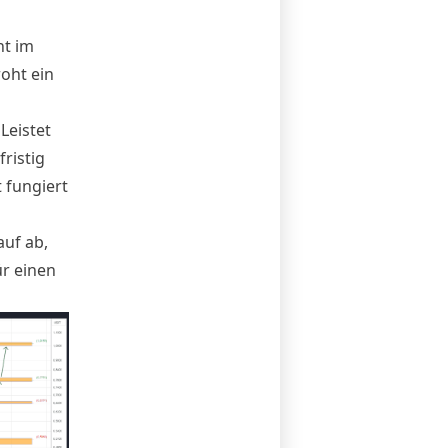
ht im
oht ein
Leistet
ristig
t fungiert
auf ab,
ür einen