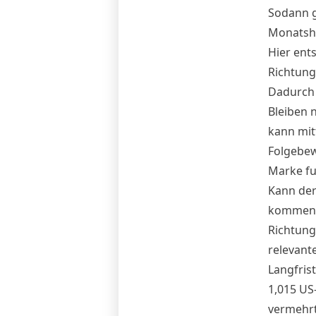
Sodann g
Monatsho
Hier ent
Richtung
Dadurch 
Bleiben 
kann mit
Folgebew
Marke fu
Kann der
kommende
Richtung
relevant
Langfris
1,015 US
vermehr