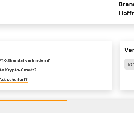
Bran
Hoff
Ve
FTX-Skandal verhindern?
Et
ste Krypto-Gesetz?
Act scheitert?