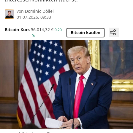
von
Dominic Döllel
01.07.2026, 09:33
Bitcoin-Kurs
56.014,32
€
0.20
Bitcoin kaufen
%