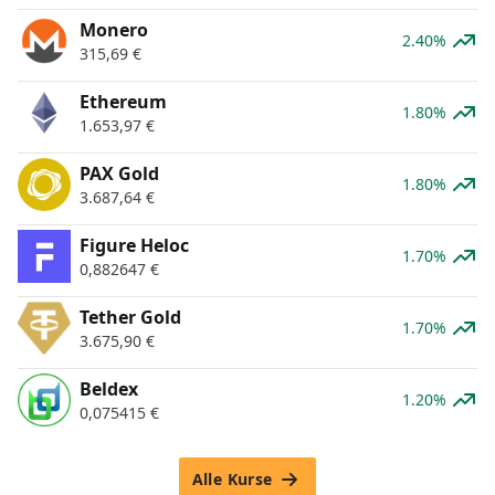
Monero
2.40%
315,69
€
Ethereum
1.80%
1.653,97
€
PAX Gold
1.80%
3.687,64
€
Figure Heloc
1.70%
0,882647
€
Tether Gold
1.70%
3.675,90
€
Beldex
1.20%
0,075415
€
Alle Kurse