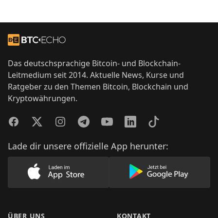
Footer
Zur Startseite
Das deutschsprachige Bitcoin- und Blockchain-
Leitmedium seit 2014. Aktuelle News, Kurse und
Ratgeber zu den Themen Bitcoin, Blockchain und
Kryptowährungen.
Facebook
Twitter
Instagram
Telegram
YouTube
LinkedIn
TikTok
Lade dir unsere offizielle App herunter:
Lade unsere App im AppStore herunter
Lade unsere App
ÜBER UNS
KONTAKT