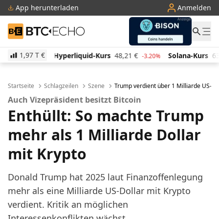
App herunterladen
Anmelden
BTC-ECHO
1,97 T
€
iquid-Kurs
48,21
€
Solana-Kurs
63,52
€
TRON-K
-3.20%
-1.10%
Startseite
Schlagzeilen
Szene
Trump verdient über 1 Milliarde US-Do
Auch Vizepräsident besitzt Bitcoin
Enthüllt: So machte Trump
mehr als 1 Milliarde Dollar
mit Krypto
Donald Trump hat 2025 laut Finanzoffenlegung
mehr als eine Milliarde US-Dollar mit Krypto
verdient. Kritik an möglichen
Interessenkonflikten wächst.