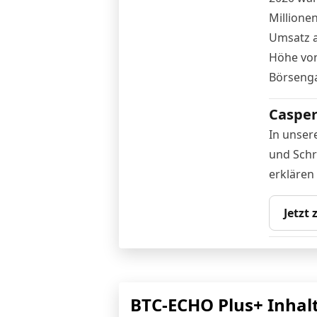
Millione
Umsatz a
Höhe von
Börsenga
Casper
In unser
und Schri
erklären
Jetzt
BTC-ECHO Plus+ Inhal