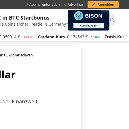
App herunterladen
Advertise
Anmelden
€ in BTC Startbonus
le Coins sicher "Made in Germany"
Cardano-Kurs
0,174563
€
Zcash-Kurs
434,35
€
1.00%
7.10%
-1.4
en US-Dollar schwer?
llar
 der Finanzwelt.