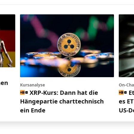
nen
Kursanalyse
On-Cha
h
XRP-Kurs: Dann hat die
E
Hängepartie charttechnisch
es ET
ein Ende
US-D