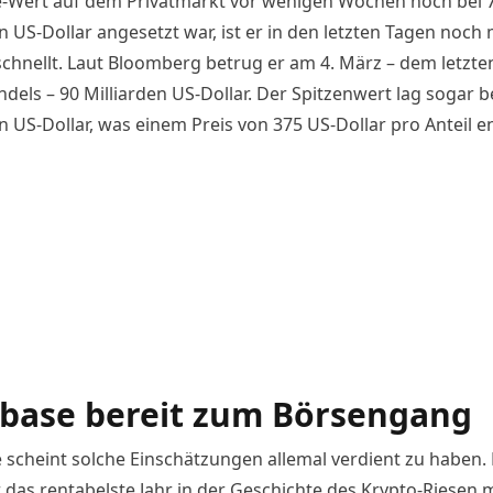
-Wert auf dem Privatmarkt
vor wenigen Wochen
noch bei 
n US-Dollar angesetzt war, ist er in den letzten Tagen noch
chnellt. Laut
Bloomberg
betrug er am 4. März – dem letzte
dels – 90 Milliarden US-Dollar. Der Spitzenwert lag sogar b
n US-Dollar, was einem Preis von 375 US-Dollar pro Anteil e
base bereit zum Börsengang
 scheint solche Einschätzungen allemal verdient zu haben.
 das rentabelste Jahr in der Geschichte des Krypto-Riesen m