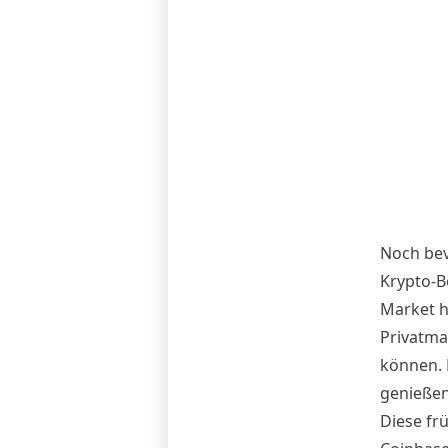
Noch bev
Krypto-B
Market h
Privatma
können. D
genießen
Diese fr