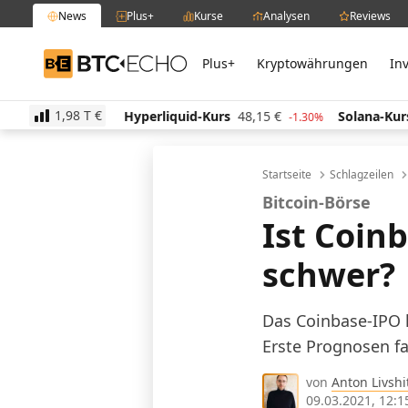
News
Plus+
Kurse
Analysen
Reviews
Plus+
Kryptowährungen
In
BTC-ECHO
1,98 T
€
Hyperliquid-Kurs
48,15
€
Solana-Kurs
63,10
€
-1.60%
-1.30%
-1.
Startseite
Schlagzeilen
Bitcoin-Börse
Ist Coin
schwer?
Das Coinbase-IPO k
Erste Prognosen fa
von
Anton Livshi
09.03.2021, 12:1