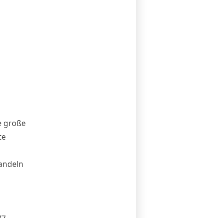
e große
te
andeln