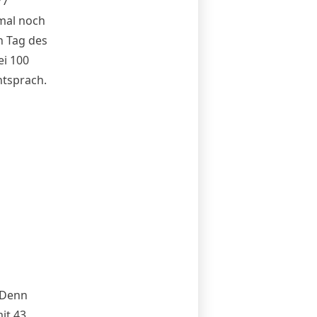
77
 mal noch
n Tag des
ei 100
ntsprach.
 Denn
it 43