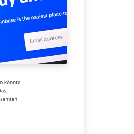
en könnte
Das
gesamten