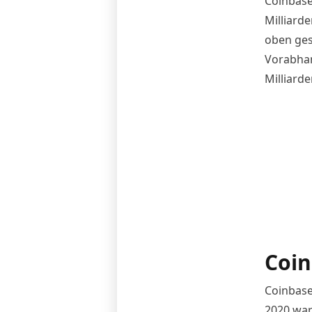
Coinbase
Milliarde
oben ges
Vorabhan
Milliarde
Coin
Coinbase
2020 war