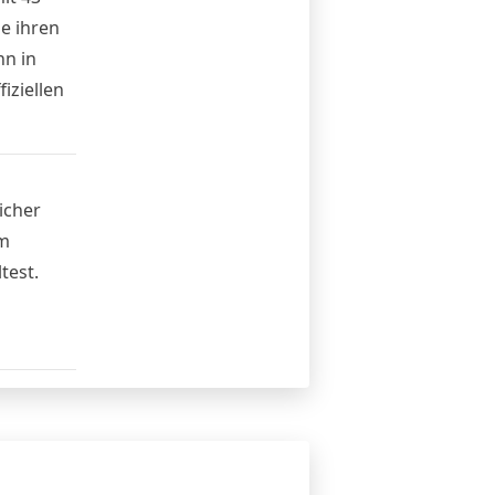
e ihren
nn in
iziellen
icher
em
test.