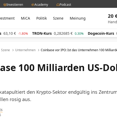
Investieren
Academy
Podcast
20 
vestment
MiCA
Politik
Szene
Meinung
Hand
TRON-Kurs
0,282685
€
Dogecoin-Kurs
0,059914
€
80%
0.30%
-
Szene
Unternehmen
Coinbase vor IPO: Ist das Unternehmen 100 Milliard
base 100 Milliarden US-Do
atapultiert den Krypto-Sektor endgültig ins Zentrum
llen rosig aus.
ts
5