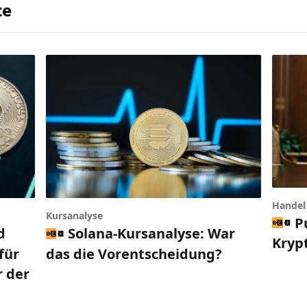
te
Handel 
Kursanalyse
P
d
Solana-Kursanalyse: War
Kryp
für
das die Vorentscheidung?
r der