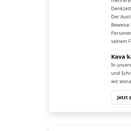
mehreren
Denkzett
Der Austr
Beweise 
Personen
seinem Fe
Kava k
In unser
und Schri
wir, wor
Jetzt