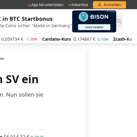
App herunterladen
Advertise
Anmelden
€ in BTC Startbonus
le Coins sicher "Made in Germany"
€
Cardano-Kurs
0,174867
€
Zcash-Kurs
428,00
€
-1.70%
0.10%
ein
n SV ein
. Nun sollen sie