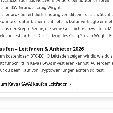
 Attacken auf das Netzwerk. Andere behauptet, es sei ein
el an BSV-Gründer Craig Wirght.
alier proklamiert die Erfindung von Bitcoin für sich. Stichha
konnte er dafür bisher nicht liefern. Dafür verklagte er me
 aus der Krypto-Szene, die seine Geschichte anzweifeln. M
ldzug lest ihr hier:
Der Feldzug des Craig Steven Wright: Es
aufen – Leitfaden & Anbieter 2026
em kostenlosen BTC-ECHO Leitfaden zeigen wir dir, wie du s
tt für Schritt in Kava (KAVA) investieren kannst. Außerdem 
auf du beim Kauf von Kryptowährungen achten solltest.
 zum Kava (KAVA) kaufen Leitfaden