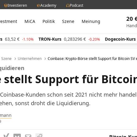
Investieren
Academy
Podcast
20 
vestment
MiCA
Politik
Szene
Meinung
Hand
TRON-Kurs
0,283296
€
Dogecoin-Kurs
0,059734
-1.10%
-0.20%
Szene
Unternehmen
Coinbase: Krypto-Börse stellt Support für Bitcoin SV 
iquidieren
stellt Support für Bitcoi
 Coinbase-Kunden schon seit 2021 nicht mehr handeln
ehen, sonst droht die Liquidierung.
pmann
9