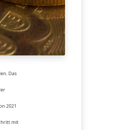
len. Das
der
hon 2021
ritt mit