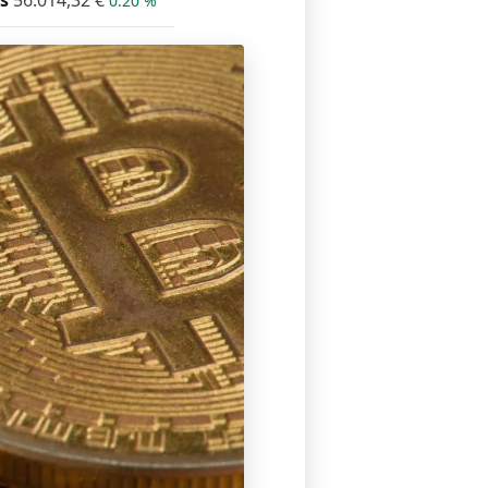
s
56.014,32
€
0.20 %