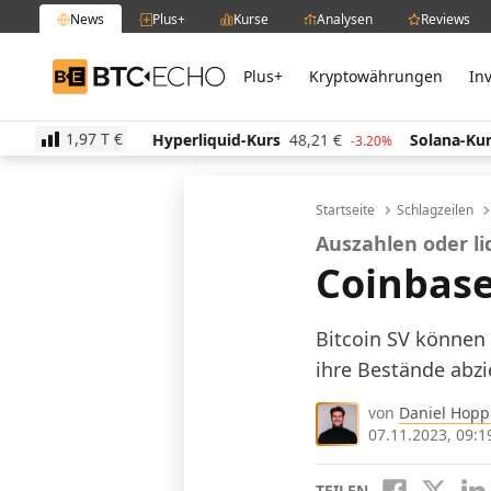
News
Plus+
Kurse
Analysen
Reviews
Plus+
Kryptowährungen
In
BTC-ECHO
1,97 T
€
€
Hyperliquid-Kurs
48,21
€
Solana-Kurs
63,52
€
-1.00%
-3.20%
Startseite
Schlagzeilen
Auszahlen oder l
Coinbase 
Bitcoin SV können
ihre Bestände abzi
von
Daniel Hop
07.11.2023, 09:1
TEILEN