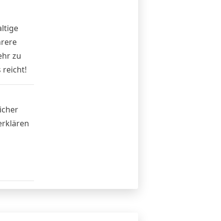
ltige
hrere
ehr zu
 reicht!
icher
erklären