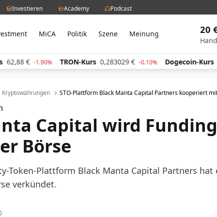
Investieren
Academy
Podcast
20 
vestment
MiCA
Politik
Szene
Meinung
Hand
TRON-Kurs
0,283029
€
Dogecoin-Kurs
0,059846
€
1.90%
-0.10%
Kryptowährungen
STO-Plattform Black Manta Capital Partners kooperiert mi
on
nta Capital wird Funding
er Börse
ity-Token-Plattform Black Manta Capital Partners hat 
rse verkündet.
0