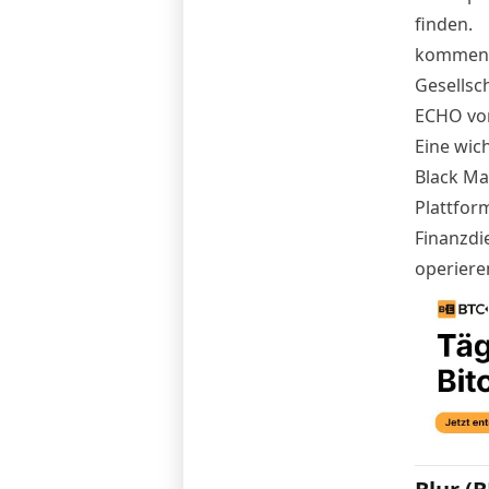
finden.
kommenti
Gesellsc
ECHO vor
Eine wic
Black Man
Plattfor
Finanzdie
operiere