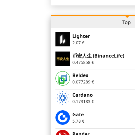
Top
Lighter
2,07
€
币安人生 (BinanceLife)
0,475858
€
Beldex
0,077289
€
Cardano
0,173183
€
Gate
5,78
€
Render