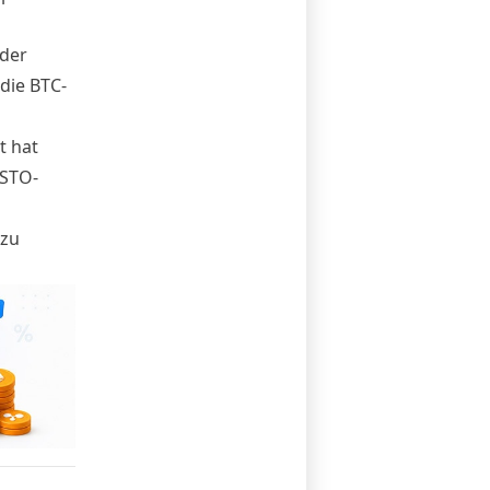
der
die BTC-
t hat
 STO-
 zu