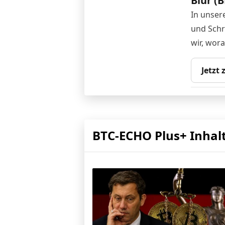
Blur (
In unser
und Schri
wir, wor
Jetzt
BTC-ECHO Plus+ Inhal