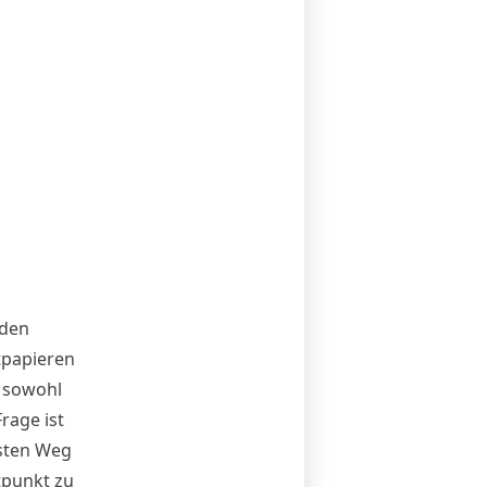
 den
tpapieren
s sowohl
rage ist
esten Weg
tpunkt zu