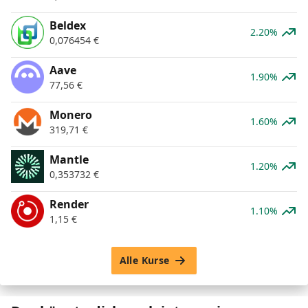
Beldex
2.20%
0,076454
€
Aave
1.90%
77,56
€
Monero
1.60%
319,71
€
Mantle
1.20%
0,353732
€
Render
1.10%
1,15
€
Alle Kurse