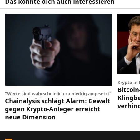
Das könnte dich auch interessieren
Krypto in
Bitcoin
"Werte sind wahrscheinlich zu niedrig angesetzt"
Klingbe
Chainalysis schlägt Alarm: Gewalt
verhin
gegen Krypto-Anleger erreicht
neue Dimension
Footer