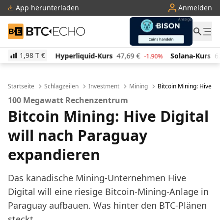
App herunterladen
Anmelden
BTC-ECHO
1,98 T
€
Hyperliquid-Kurs
47,69
€
Solana-Kurs
62,80
€
-1.90%
-1.10%
Startseite
Schlagzeilen
Investment
Mining
Bitcoin Mining: Hive D
100 Megawatt Rechenzentrum
Bitcoin Mining: Hive Digital
will nach Paraguay
expandieren
Das kanadische Mining-Unternehmen Hive
Digital will eine riesige Bitcoin-Mining-Anlage in
Paraguay aufbauen. Was hinter den BTC-Plänen
steckt.