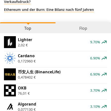
Verkaufsdruck?
Ethereum und der Burn: Eine Bilanz nach fünf Jahren
Top
Flop
Lighter
9.70%
2,02
€
Cardano
6.90%
0,172960
€
币安人生 (BinanceLife)
6.90%
0,478402
€
OKB
3.70%
76,01
€
Algorand
3.10%
0,077130
€