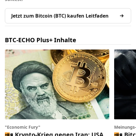
Jetzt zum Bitcoin (BTC) kaufen Leitfaden
BTC-ECHO Plus+ Inhalte
"Economic Fury"
Meinungs
Krypto-Krieg gegen Iran: USA
Bit