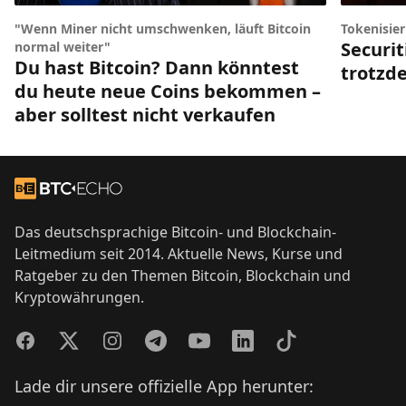
"Wenn Miner nicht umschwenken, läuft Bitcoin
Tokenisie
Securit
normal weiter"
Du hast Bitcoin? Dann könntest
trotzde
du heute neue Coins bekommen –
aber solltest nicht verkaufen
Footer
Zur Startseite
Das deutschsprachige Bitcoin- und Blockchain-
Leitmedium seit 2014. Aktuelle News, Kurse und
Ratgeber zu den Themen Bitcoin, Blockchain und
Kryptowährungen.
Facebook
Twitter
Instagram
Telegram
YouTube
LinkedIn
TikTok
Lade dir unsere offizielle App herunter: