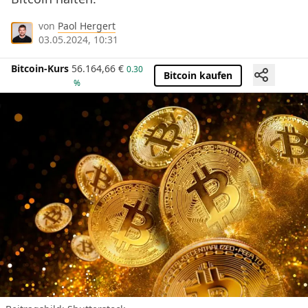
von
Paol Hergert
03.05.2024, 10:31
Bitcoin-Kurs
56.164,66
€
0.30
Bitcoin kaufen
%