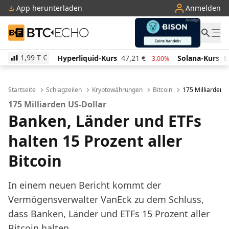
App herunterladen
Anmelden
BTC-ECHO
1,99 T
€
Hyperliquid-Kurs
47,21
€
Solana-Kurs
65,04
€
T
-3.00%
2.00%
Startseite
Schlagzeilen
Kryptowährungen
Bitcoin
175 Milliarden U
175 Milliarden US-Dollar
Banken, Länder und ETFs
halten 15 Prozent aller
Bitcoin
In einem neuen Bericht kommt der
Vermögensverwalter VanEck zu dem Schluss,
dass Banken, Länder und ETFs 15 Prozent aller
Bitcoin halten.