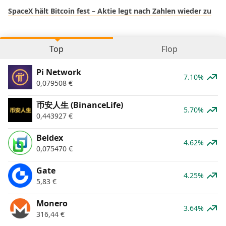
SpaceX hält Bitcoin fest – Aktie legt nach Zahlen wieder zu
Top
Flop
Pi Network
7.10%
0,079508
€
币安人生 (BinanceLife)
5.70%
0,443927
€
Beldex
4.62%
0,075470
€
Gate
4.25%
5,83
€
Monero
3.64%
316,44
€