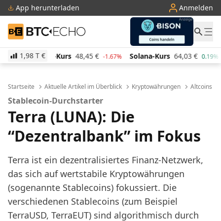
App herunterladen
Anmelden
BTC-ECHO
1,98 T
€
Kurs
48,45
€
Solana-Kurs
64,03
€
TRON-Kurs
0,2
-1.67%
0.19%
Startseite
Aktuelle Artikel im Überblick
Kryptowährungen
Altcoins
Stablecoin-Durchstarter
Terra (LUNA): Die
“Dezentralbank” im Fokus
Terra ist ein dezentralisiertes Finanz-Netzwerk,
das sich auf wertstabile Kryptowährungen
(sogenannte Stablecoins) fokussiert. Die
verschiedenen Stablecoins (zum Beispiel
TerraUSD, TerraEUT) sind algorithmisch durch