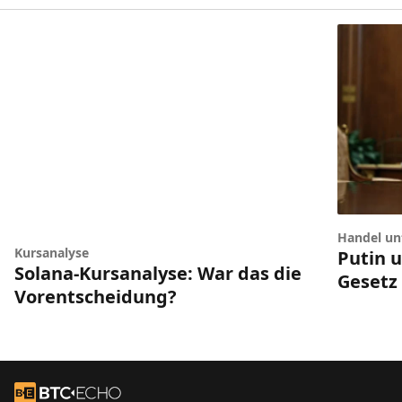
Handel unt
Kursanalyse
Putin 
Solana-Kursanalyse: War das die
Gesetz
Vorentscheidung?
Footer
Zur Startseite