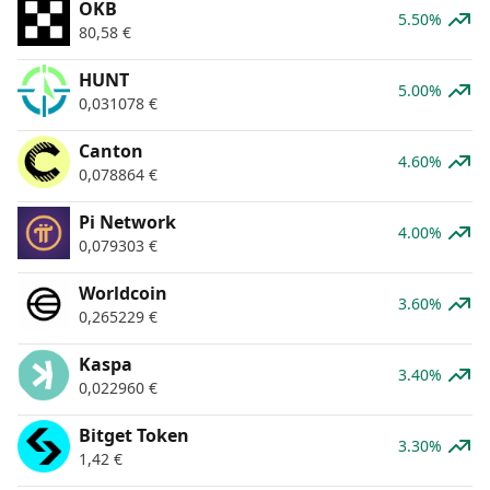
OKB
5.50%
80,58
€
HUNT
5.00%
0,031078
€
Canton
4.60%
0,078864
€
Pi Network
4.00%
0,079303
€
Worldcoin
3.60%
0,265229
€
Kaspa
3.40%
0,022960
€
Bitget Token
3.30%
1,42
€