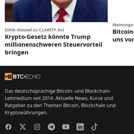
Meinungs
Ethik-Klausel zu CLARITY Act
Bitcoi
Krypto-Gesetz könnte Trump
uns vor
millionenschweren Steuervorteil
bringen
Footer
Zur Startseite
Das deutschsprachige Bitcoin- und Blockchain-
Leitmedium seit 2014. Aktuelle News, Kurse und
Ratgeber zu den Themen Bitcoin, Blockchain und
Kryptowährungen.
Facebook
Twitter
Instagram
Telegram
YouTube
LinkedIn
TikTok