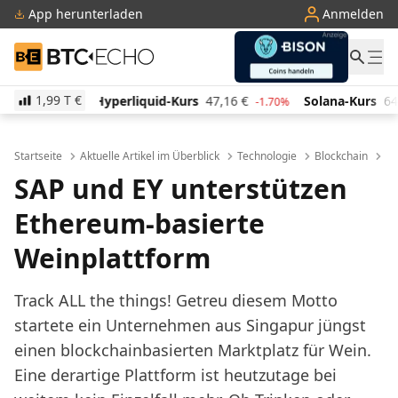
App herunterladen
Anmelden
BTC-ECHO
1,99 T
€
iquid-Kurs
47,16
€
Solana-Kurs
64,79
€
TRON-Kur
-1.70%
2.60%
Startseite
Aktuelle Artikel im Überblick
Technologie
Blockchain
SA
SAP und EY unterstützen
Ethereum-basierte
Weinplattform
Track ALL the things! Getreu diesem Motto
startete ein Unternehmen aus Singapur jüngst
einen blockchainbasierten Marktplatz für Wein.
Eine derartige Plattform ist heutzutage bei