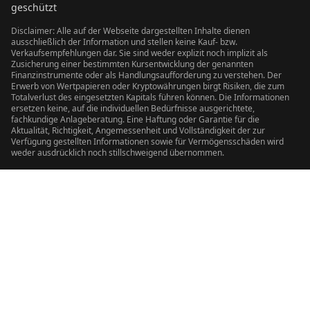
geschützt
Disclaimer: Alle auf der Webseite dargestellten Inhalte dienen
ausschließlich der Information und stellen keine Kauf- bzw.
Verkaufsempfehlungen dar. Sie sind weder explizit noch implizit als
Zusicherung einer bestimmten Kursentwicklung der genannten
Finanzinstrumente oder als Handlungsaufforderung zu verstehen. Der
Erwerb von Wertpapieren oder Kryptowährungen birgt Risiken, die zum
Totalverlust des eingesetzten Kapitals führen können. Die Informationen
ersetzen keine, auf die individuellen Bedürfnisse ausgerichtete,
fachkundige Anlageberatung. Eine Haftung oder Garantie für die
Aktualität, Richtigkeit, Angemessenheit und Vollständigkeit der zur
Verfügung gestellten Informationen sowie für Vermögensschäden wird
weder ausdrücklich noch stillschweigend übernommen.