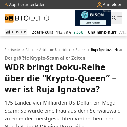
App herunterladen
Anmelden
BTC-ECHO
1,99 T
€
Zcash-Kurs
443,78
€
Chainlink-Kurs
7,12
€
P
0%
3.60%
-0.20%
Startseite
Aktuelle Artikel im Überblick
Szene
Ruja Ignatova: Neue D
Der größte Krypto-Scam aller Zeiten
WDR bringt Doku-Reihe
über die “Krypto-Queen” –
wer ist Ruja Ignatova?
175 Länder, vier Milliarden US-Dollar, ein Mega-
Scam: So wurde eine Frau aus dem Schwarzwald
zu einer der meistgesuchten Verbrecherinnen.
Nun hat der WDR eine Dokureihe