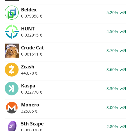
Beldex
5.20%
0,079358
€
HUNT
4.50%
0,032915
€
Crude Cat
3.70%
0,001611
€
Zcash
3.60%
443,78
€
Kaspa
3.30%
0,022770
€
Monero
3.00%
325,85
€
5th Scape
2.80%
0,000030
€