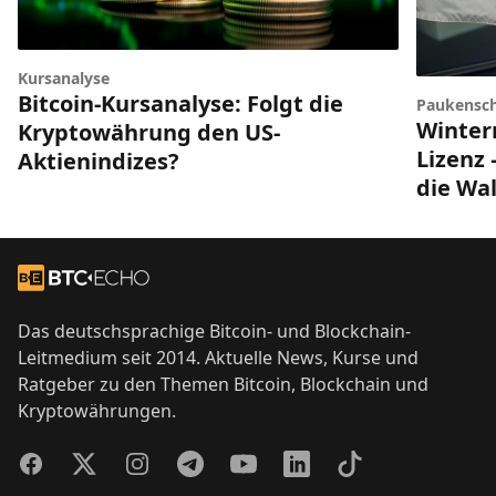
Kursanalyse
Bitcoin-Kursanalyse: Folgt die
Paukensch
Winter
Kryptowährung den US-
Lizenz 
Aktienindizes?
die Wal
Footer
Zur Startseite
Das deutschsprachige Bitcoin- und Blockchain-
Leitmedium seit 2014. Aktuelle News, Kurse und
Ratgeber zu den Themen Bitcoin, Blockchain und
Kryptowährungen.
Facebook
Twitter
Instagram
Telegram
YouTube
LinkedIn
TikTok