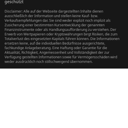
geschützt
Disclaimer: Alle auf der Webseite dargestellten Inhalte dienen
ausschließlich der Information und stellen keine Kauf- bzw.
Verkaufsempfehlungen dar. Sie sind weder explizit noch implizit als
Zusicherung einer bestimmten Kursentwicklung der genannten
Finanzinstrumente oder als Handlungsaufforderung zu verstehen. Der
Erwerb von Wertpapieren oder Kryptowährungen birgt Risiken, die zum
Totalverlust des eingesetzten Kapitals führen können. Die Informationen
ersetzen keine, auf die individuellen Bedürfnisse ausgerichtete,
fachkundige Anlageberatung. Eine Haftung oder Garantie für die
Aktualität, Richtigkeit, Angemessenheit und Vollständigkeit der zur
Verfügung gestellten Informationen sowie für Vermögensschäden wird
weder ausdrücklich noch stillschweigend übernommen.