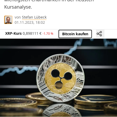
Kursanalyse.
von
Stefan Lübeck
01.11.2023, 18:02
XRP-Kurs
0,898111
€
-1.70 %
Bitcoin kaufen