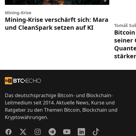
Mining-Krise
Mining-Krise verschärft sich: Mara
Tomáš Suš
und CleanSpark setzen auf KI
Bitcoin
seiner
Quant
stärke
Footer
Zur Startseite
Das deutschsprachige Bitcoin- und Blockchain-
Leitmedium seit 2014. Aktuelle News, Kurse und
Ratgeber zu den Themen Bitcoin, Blockchain und
Kryptowährungen.
Facebook
Twitter
Instagram
Telegram
YouTube
LinkedIn
TikTok