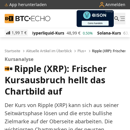
App herunterladen
Anmelden
BTC-ECHO
1,99 T
€
uid-Kurs
48,99
€
Solana-Kurs
63,90
€
TRON-Kurs
0.50%
-0.90%
Startseite
Aktuelle Artikel im Überblick
Plus+
Ripple (XRP): Frischer K
Kursanalyse
Ripple (XRP): Frischer
Kursausbruch hellt das
Chartbild auf
Der Kurs von Ripple (XRP) kann sich aus seiner
Seitwärtsphase lösen und die erste bullishe
Zielmarke auf der Oberseite abarbeiten. Die
wichtigsten Chartmarken in der neusten