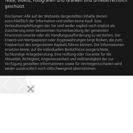
Texte, Videos, Fotografien und Grafiken sind urheberrechtlich
geschützt
Disclaimer: Alle auf der Webseite dargestellten Inhalte dienen
ausschließlich der Information und stellen keine Kauf- bzw.
Verkaufsempfehlungen dar. Sie sind weder explizit noch implizit als
Zusicherung einer bestimmten Kursentwicklung der genannten
Finanzinstrumente oder als Handlungsaufforderung zu verstehen. Der
Erwerb von Wertpapieren oder Kryptowährungen birgt Risiken, die zum
Totalverlust des eingesetzten Kapitals führen können. Die Informationen
ersetzen keine, auf die individuellen Bedürfnisse ausgerichtete,
fachkundige Anlageberatung. Eine Haftung oder Garantie für die
Aktualität, Richtigkeit, Angemessenheit und Vollständigkeit der zur
Verfügung gestellten Informationen sowie für Vermögensschäden wird
weder ausdrücklich noch stillschweigend übernommen.