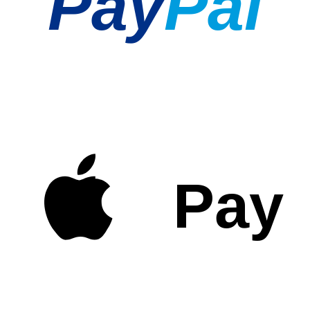
Pay
Pal
Pay