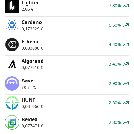
Lighter
7.80%
2,06
€
Cardano
6.50%
0,173929
€
Ethena
4.40%
0,083080
€
Algorand
3.40%
0,077610
€
Aave
2.90%
78,71
€
HUNT
2.30%
0,031066
€
Beldex
2.30%
0,077471
€