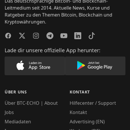
Das deutschsprachige Bitcoin- und Blockchain-
Leitmedium seit 2014. Aktuelle News, Kurse und
Ratgeber zu den Themen Bitcoin, Blockchain und
Kryptowährungen.
Facebook
Twitter
Instagram
Telegram
YouTube
LinkedIn
TikTok
Lade dir unsere offizielle App herunter:
Lade unsere App im AppStore herunter
Lade unsere App
ÜBER UNS
KONTAKT
Über BTC-ECHO | About
Hilfecenter / Support
Jobs
Kontakt
Mediadaten
Advertising (EN)