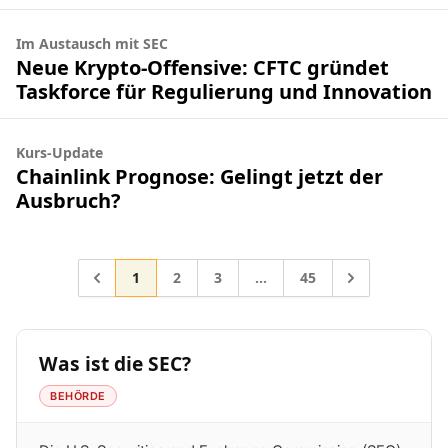
Im Austausch mit SEC
Neue Krypto-Offensive: CFTC gründet
Taskforce für Regulierung und Innovation
Kurs-Update
Chainlink Prognose: Gelingt jetzt der
Ausbruch?
Gehe zur Seite
Gehe zur Seite
Gehe zur Seite
Gehe zur Seite
Gehe zu
1
2
3
…
45
Zwischenseiten weggelasse
Was ist die SEC?
BEHÖRDE