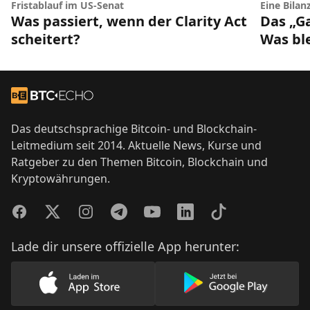
Fristablauf im US-Senat
Eine Bilan
Was passiert, wenn der Clarity Act
Das „G
scheitert?
Was bl
Footer
Zur Startseite
Das deutschsprachige Bitcoin- und Blockchain-
Leitmedium seit 2014. Aktuelle News, Kurse und
Ratgeber zu den Themen Bitcoin, Blockchain und
Kryptowährungen.
Facebook
Twitter
Instagram
Telegram
YouTube
LinkedIn
TikTok
Lade dir unsere offizielle App herunter:
Lade unsere App im AppStore herunter
Lade unsere App