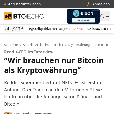
App herunterladen
Anmelden
BTC-ECHO
1,98 T
€
iquid-Kurs
48,89
€
Solana-Kurs
63,71
€
TRON-Ku
-0.10%
-0.90%
Startseite
Aktuelle Artikel im Überblick
Kryptowährungen
Bitcoin
Reddit-CEO im Interview
“Wir brauchen nur Bitcoin
als Kryptowährung”
Reddit experimentiert mit NFTs. Es ist erst der
Anfang. Drei Fragen an den Mitgründer Steve
Huffman über die Anfänge, seine Pläne – und
Bitcoin.
von
Daniel Hoppmann